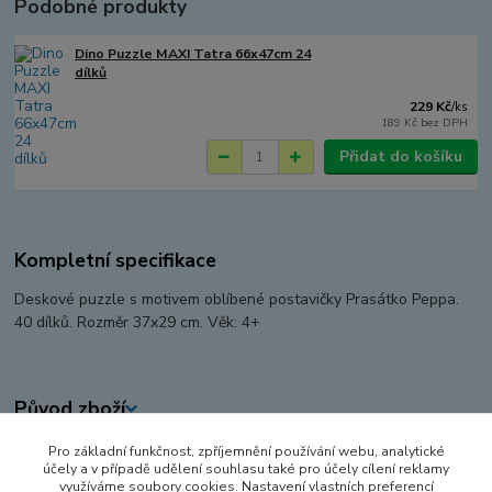
Podobné produkty
Dino Puzzle MAXI Tatra 66x47cm 24
dílků
229 Kč
/
ks
189 Kč
bez DPH
Přidat do košíku
Kompletní specifikace
Deskové puzzle s motivem oblíbené postavičky Prasátko Peppa.
40 dílků. Rozměr 37x29 cm. Věk: 4+
Původ zboží
Pro základní funkčnost, zpříjemnění používání webu, analytické
Zboží zařazeno v kategoriích
účely a v případě udělení souhlasu také pro účely cílení reklamy
využíváme soubory cookies. Nastavení vlastních preferencí