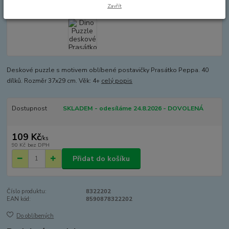
Zavřít
Deskové puzzle s motivem oblíbené postavičky Prasátko Peppa. 40
dílků. Rozměr 37x29 cm. Věk: 4+
celý popis
Dostupnost
SKLADEM - odesíláme 24.8.2026 - DOVOLENÁ
109 Kč
/
ks
90 Kč
bez DPH
Přidat do košíku
Číslo produktu:
8322202
EAN kód:
8590878322202
Do oblíbených