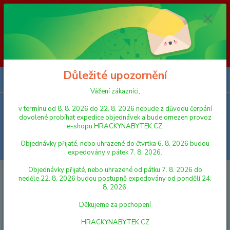
Vážení zákazníci, v termínu od 8. 8. 2026 do 23. 8. 2026 nebude z
důvodu čerpání dovolené probíhat expedice objednávek a bude omezen
provoz e-shopu HRACKYNABYTEK.CZ. Objednávky přijaté, nebo
uhrazené do čtvrtka 6. 8. 2026 budou expedovány v pátek 7. 8. 2026.
Objednávky přijaté, nebo uhrazené od pátku 7. 8. 2026 do neděle 23. 8.
2026 budou postupně expedovány od pondělí 24. 8. 2026. Děkujeme za
pochopení HRACKYNABYTEK.CZ
Důležité upozornění
0
ks
za
0,00 Kč
Vážení zákazníci,
v termínu od 8. 8. 2026 do 22. 8. 2026 nebude z důvodu čerpání
Menu
dovolené probíhat expedice objednávek a bude omezen provoz
e-shopu HRACKYNABYTEK.CZ.
Objednávky přijaté, nebo uhrazené do čtvrtka 6. 8. 2026 budou
Hledat
expedovány v pátek 7. 8. 2026.
Objednávky přijaté, nebo uhrazené od pátku 7. 8. 2026 do
Úvod
PUZZLE
Dino Puzzle deskové Prasátko Peppa 40 dílků 37x29cm
neděle 22. 8. 2026 budou postupně expedovány od pondělí 24.
8. 2026.
Dino Puzzle deskové Prasátko
Děkujeme za pochopení
Peppa 40 dílků 37x29cm
HRACKYNABYTEK.CZ