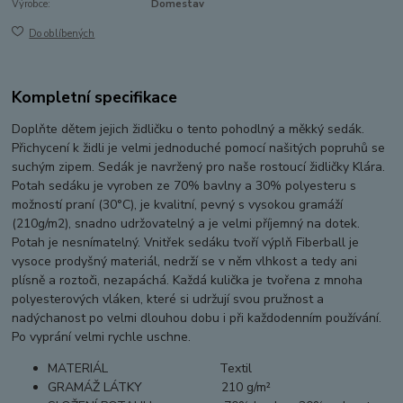
Výrobce:
Domestav
Do oblíbených
Kompletní specifikace
Doplňte dětem jejich židličku o tento pohodlný a měkký sedák.
Přichycení k židli je velmi jednoduché pomocí našitých popruhů se
suchým zipem. Sedák je navržený pro naše rostoucí židličky Klára.
Potah sedáku je vyroben ze 70% bavlny a 30% polyesteru s
možností praní (30°C), je kvalitní, pevný s vysokou gramáží
(210g/m2), snadno udržovatelný a je velmi příjemný na dotek.
Potah je nesnímatelný. Vnitřek sedáku tvoří výplň Fiberball je
vysoce prodyšný materiál, nedrží se v něm vlhkost a tedy ani
plísně a roztoči, nezapáchá. Každá kulička je tvořena z mnoha
polyesterových vláken, které si udržují svou pružnost a
nadýchanost po velmi dlouhou dobu i při každodenním používání.
Po vyprání velmi rychle uschne.
MATERIÁL
Textil
GRAMÁŽ LÁTKY
210 g/m²