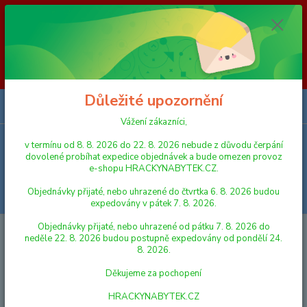
Vážení zákazníci, v termínu od 8. 8. 2026 do 23. 8. 2026 nebude z
důvodu čerpání dovolené probíhat expedice objednávek a bude omezen
provoz e-shopu HRACKYNABYTEK.CZ. Objednávky přijaté, nebo
uhrazené do čtvrtka 6. 8. 2026 budou expedovány v pátek 7. 8. 2026.
Objednávky přijaté, nebo uhrazené od pátku 7. 8. 2026 do neděle 23. 8.
2026 budou postupně expedovány od pondělí 24. 8. 2026. Děkujeme za
pochopení HRACKYNABYTEK.CZ
Důležité upozornění
0
ks
za
0,00 Kč
Vážení zákazníci,
v termínu od 8. 8. 2026 do 22. 8. 2026 nebude z důvodu čerpání
Menu
dovolené probíhat expedice objednávek a bude omezen provoz
e-shopu HRACKYNABYTEK.CZ.
Objednávky přijaté, nebo uhrazené do čtvrtka 6. 8. 2026 budou
Hledat
expedovány v pátek 7. 8. 2026.
Objednávky přijaté, nebo uhrazené od pátku 7. 8. 2026 do
Úvod
NÁBYTEK
Domestav Sedák na Kláru 2 růžovo/fialový
neděle 22. 8. 2026 budou postupně expedovány od pondělí 24.
8. 2026.
Domestav Sedák na Kláru 2
Děkujeme za pochopení
růžovo/fialový
HRACKYNABYTEK.CZ