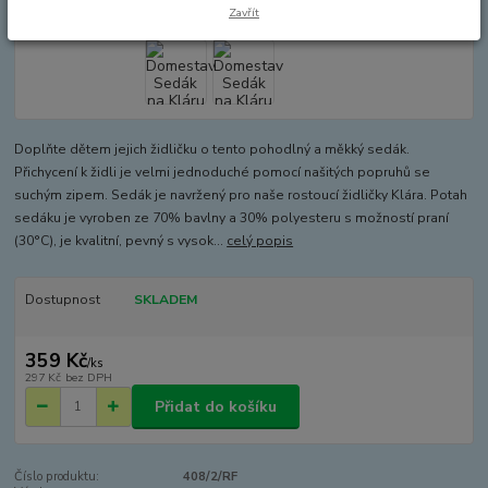
Zavřít
Doplňte dětem jejich židličku o tento pohodlný a měkký sedák.
Přichycení k židli je velmi jednoduché pomocí našitých popruhů se
suchým zipem. Sedák je navržený pro naše rostoucí židličky Klára. Potah
sedáku je vyroben ze 70% bavlny a 30% polyesteru s možností praní
(30°C), je kvalitní, pevný s vysok...
celý popis
Dostupnost
SKLADEM
359 Kč
/
ks
297 Kč
bez DPH
Přidat do košíku
Číslo produktu:
408/2/RF