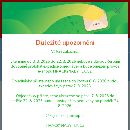
Vážení zákazníci, v termínu od 8. 8. 2026 do 23. 8. 2026 nebude z
důvodu čerpání dovolené probíhat expedice objednávek a bude omezen
provoz e-shopu HRACKYNABYTEK.CZ. Objednávky přijaté, nebo
uhrazené do čtvrtka 6. 8. 2026 budou expedovány v pátek 7. 8. 2026.
Objednávky přijaté, nebo uhrazené od pátku 7. 8. 2026 do neděle 23. 8.
2026 budou postupně expedovány od pondělí 24. 8. 2026. Děkujeme za
pochopení HRACKYNABYTEK.CZ
Důležité upozornění
0
ks
za
0,00 Kč
Vážení zákazníci,
Menu
v termínu od 8. 8. 2026 do 22. 8. 2026 nebude z důvodu čerpání
dovolené probíhat expedice objednávek a bude omezen provoz
e-shopu HRACKYNABYTEK.CZ.
Hledat
Objednávky přijaté, nebo uhrazené do čtvrtka 6. 8. 2026 budou
expedovány v pátek 7. 8. 2026.
Úvod
NÁBYTEK
Židle
Domestav rostoucí žídle KLÁRA 2 - BUK CINK
Objednávky přijaté, nebo uhrazené od pátku 7. 8. 2026 do
Domestav rostoucí žídle KLÁRA 2
neděle 22. 8. 2026 budou postupně expedovány od pondělí 24.
8. 2026.
- BUK CINK
Děkujeme za pochopení
HRACKYNABYTEK.CZ