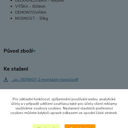
DÉLKA/HLOUBKA -
480mm
VÝŠKA -
820mm
DEMONTOVÁNA
NOSNOST -
50kg
Původ zboží
Ke stažení
_ps_5878407-2-montazni-navod.pdf
Pro základní funkčnost, zpříjemnění používání webu, analytické
Zboží zařazeno v kategoriích
účely a v případě udělení souhlasu také pro účely cílení reklamy
využíváme soubory cookies. Nastavení vlastních preferencí
NÁBYTEK
cookies můžete kdykoli upravit odkazem ve spodní části stránek.
Židle