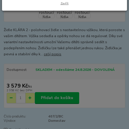
Zavřít
Židle KLÁRA 2 - polohovací židle s nastavitelnou výškou, která poroste s
vašim dítětem. Výška sedadla a opěrky nohou se dá regulovat. Díky své
variantní nastavitelnosti umožní Vašemu dítěti správně sedět s
podepřením nohou. Židličku lze také přenášet jednou rukou. Židlička je
pevná a stabilní díky k...
celý popis
Dostupnost
SKLADEM - odesíláme 24.8.2026 - DOVOLENÁ
3 579 Kč
/
ks
2 958 Kč
bez DPH
Přidat do košíku
Číslo produktu:
407/2/BC
Výrobce:
Domestav