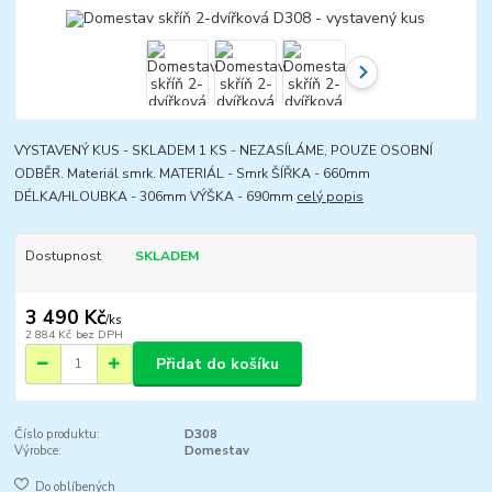
VYSTAVENÝ KUS - SKLADEM 1 KS - NEZASÍLÁME, POUZE OSOBNÍ
ODBĚR. Materiál smrk. MATERIÁL - Smrk ŠÍŘKA - 660mm
DÉLKA/HLOUBKA - 306mm VÝŠKA - 690mm
celý popis
Dostupnost
SKLADEM
3 490 Kč
/
ks
2 884 Kč
bez DPH
Přidat do košíku
Číslo produktu:
D308
Výrobce:
Domestav
Do oblíbených