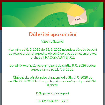
Vážení zákazníci, v termínu od 8. 8. 2026 do 23. 8. 2026 nebude z
důvodu čerpání dovolené probíhat expedice objednávek a bude omezen
provoz e-shopu HRACKYNABYTEK.CZ. Objednávky přijaté, nebo
uhrazené do čtvrtka 6. 8. 2026 budou expedovány v pátek 7. 8. 2026.
Objednávky přijaté, nebo uhrazené od pátku 7. 8. 2026 do neděle 23. 8.
2026 budou postupně expedovány od pondělí 24. 8. 2026. Děkujeme za
pochopení HRACKYNABYTEK.CZ
Důležité upozornění
0
ks
za
0,00 Kč
Vážení zákazníci,
v termínu od 8. 8. 2026 do 22. 8. 2026 nebude z důvodu čerpání
Menu
dovolené probíhat expedice objednávek a bude omezen provoz
e-shopu HRACKYNABYTEK.CZ.
Objednávky přijaté, nebo uhrazené do čtvrtka 6. 8. 2026 budou
Hledat
expedovány v pátek 7. 8. 2026.
Objednávky přijaté, nebo uhrazené od pátku 7. 8. 2026 do
Úvod
PRO NEJMENŠÍ
Viga Dřevěná tahací liška
neděle 22. 8. 2026 budou postupně expedovány od pondělí 24.
8. 2026.
Viga Dřevěná tahací liška
Děkujeme za pochopení
HRACKYNABYTEK.CZ