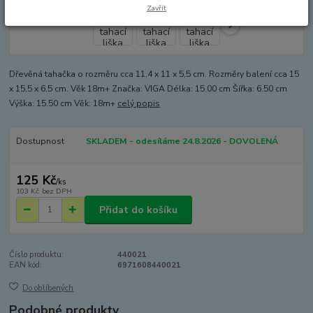
Zavřít
Dřevěná tahačka o rozměru cca 11,4 x 11 x 5,5 cm. Rozměry balení cca 15
x 15,5 x 6,5 cm. Věk 18m+ Značka: VIGA Délka: 15.00 cm Šířka: 6.50 cm
Výška: 15.50 cm Věk: 18m+
celý popis
Dostupnost
SKLADEM - odesíláme 24.8.2026 - DOVOLENÁ
125 Kč
/
ks
103 Kč
bez DPH
Přidat do košíku
Číslo produktu:
440021
EAN kód:
6971608440021
Do oblíbených
Podobné produkty