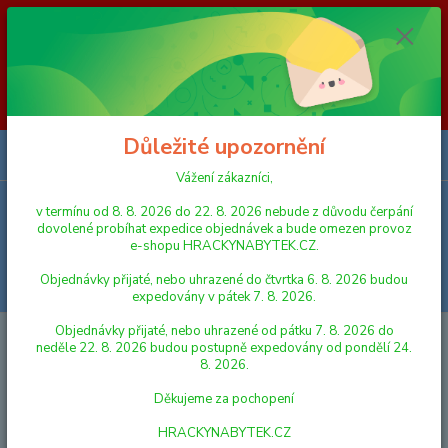
Vážení zákazníci, v termínu od 8. 8. 2026 do 23. 8. 2026 nebude z
důvodu čerpání dovolené probíhat expedice objednávek a bude omezen
provoz e-shopu HRACKYNABYTEK.CZ. Objednávky přijaté, nebo
uhrazené do čtvrtka 6. 8. 2026 budou expedovány v pátek 7. 8. 2026.
Objednávky přijaté, nebo uhrazené od pátku 7. 8. 2026 do neděle 23. 8.
2026 budou postupně expedovány od pondělí 24. 8. 2026. Děkujeme za
pochopení HRACKYNABYTEK.CZ
Důležité upozornění
0
ks
za
0,00 Kč
Vážení zákazníci,
v termínu od 8. 8. 2026 do 22. 8. 2026 nebude z důvodu čerpání
Menu
dovolené probíhat expedice objednávek a bude omezen provoz
e-shopu HRACKYNABYTEK.CZ.
Objednávky přijaté, nebo uhrazené do čtvrtka 6. 8. 2026 budou
Hledat
expedovány v pátek 7. 8. 2026.
Objednávky přijaté, nebo uhrazené od pátku 7. 8. 2026 do
Úvod
PRO NEJMENŠÍ
Dřevěné navlékání - dopravní prostředky
neděle 22. 8. 2026 budou postupně expedovány od pondělí 24.
8. 2026.
Dřevěné navlékání - dopravní
Děkujeme za pochopení
prostředky
HRACKYNABYTEK.CZ