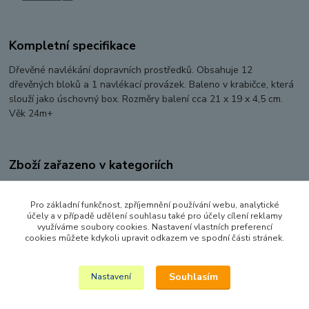
Kompletní specifikace
Dřevěné navlékání dopravních prostředků. Obsahuje 12
dřevěných bloků a 1 navlékací provázek. Baleno v krabičce, která
slouží jako úschovný box. Rozměry balení cca 21 x 19 x 4,5 cm.
Věk 24m+
Zboží zařazeno v kategoriích
PRO NEJMENŠÍ
Pro základní funkčnost, zpříjemnění používání webu, analytické
DŘEVĚNÉ HRAČKY
účely a v případě udělení souhlasu také pro účely cílení reklamy
využíváme soubory cookies. Nastavení vlastních preferencí
DIDAKTICKÉ HRAČKY
cookies můžete kdykoli upravit odkazem ve spodní části stránek.
DIDAKTICKÉ HRAČKY
Souhlasím
Nastavení