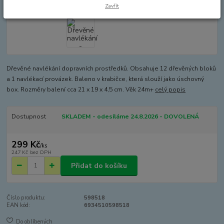
Zavřít
Dřevěné navlékání dopravních prostředků. Obsahuje 12 dřevěných bloků
a 1 navlékací provázek. Baleno v krabičce, která slouží jako úschovný
box. Rozměry balení cca 21 x 19 x 4,5 cm. Věk 24m+
celý popis
Dostupnost
SKLADEM - odesíláme 24.8.2026 - DOVOLENÁ
299 Kč
/
ks
247 Kč
bez DPH
Přidat do košíku
Číslo produktu:
598518
EAN kód:
6934510598518
Do oblíbených