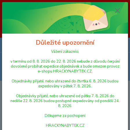
Vážení zákazníci, v termínu od 8. 8. 2026 do 23. 8. 2026 nebude z
důvodu čerpání dovolené probíhat expedice objednávek a bude omezen
provoz e-shopu HRACKYNABYTEK.CZ. Objednávky přijaté, nebo
uhrazené do čtvrtka 6. 8. 2026 budou expedovány v pátek 7. 8. 2026.
Objednávky přijaté, nebo uhrazené od pátku 7. 8. 2026 do neděle 23. 8.
2026 budou postupně expedovány od pondělí 24. 8. 2026. Děkujeme za
pochopení HRACKYNABYTEK.CZ
Důležité upozornění
0
ks
za
0,00 Kč
Vážení zákazníci,
Menu
v termínu od 8. 8. 2026 do 22. 8. 2026 nebude z důvodu čerpání
dovolené probíhat expedice objednávek a bude omezen provoz
e-shopu HRACKYNABYTEK.CZ.
Hledat
Objednávky přijaté, nebo uhrazené do čtvrtka 6. 8. 2026 budou
expedovány v pátek 7. 8. 2026.
Úvod
DŘEVĚNÉ HRAČKY
Viga Dřevěné provlékání
Objednávky přijaté, nebo uhrazené od pátku 7. 8. 2026 do
Viga Dřevěné provlékání
neděle 22. 8. 2026 budou postupně expedovány od pondělí 24.
8. 2026.
Děkujeme za pochopení
HRACKYNABYTEK.CZ