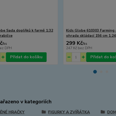
obe Sada doplňků k farmě 1:32
Kids Globe 610303 Farming
rabičce
ohrada skládací 156 cm 1:24
č
299 Kč
/
ks
/
ks
ez DPH
247 Kč
bez DPH
Přidat do košíku
Přidat do ko
zařazeno v kategoriích
ĚNÉ HRAČKY
FIGURKY A ZVÍŘÁTKA
DOM