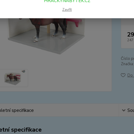
HRACKYNABYTEK.CZ
Zavřít
Dos
29
247
Číslo p
Značka:
Do 
etní specifikace
Sou
tní specifikace