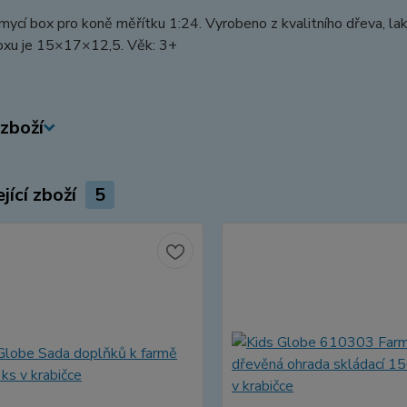
ycí box pro koně měřítku 1:24. Vyrobeno z kvalitního dřeva, la
oxu je 15×17×12,5. Věk: 3+
zboží
jící zboží
5