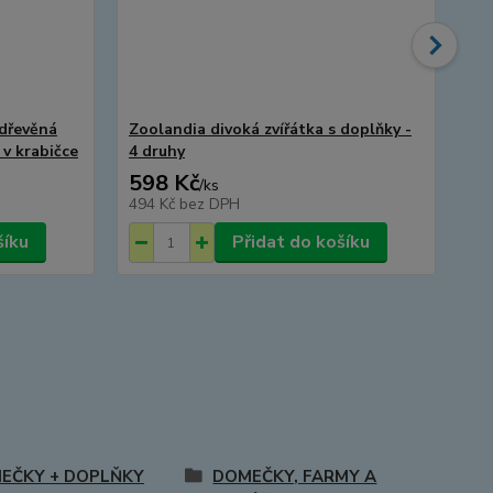
 dřevěná
Zoolandia divoká zvířátka s doplňky -
Zo
 v krabičce
4 druhy
kr
598 Kč
2
/
ks
494 Kč
bez DPH
21
šíku
Přidat do košíku
EČKY + DOPLŇKY
DOMEČKY, FARMY A