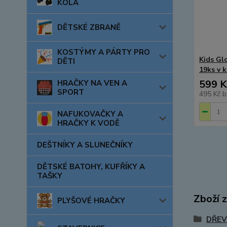
KOLA
DĚTSKÉ ZBRANĚ
KOSTÝMY A PÁRTY PRO
Kids Gl
DĚTI
19ks v k
599 K
HRAČKY NA VEN A
SPORT
495 Kč
b
NAFUKOVAČKY A
HRAČKY K VODĚ
DEŠTNÍKY A SLUNEČNÍKY
DĚTSKÉ BATOHY, KUFŘÍKY A
TAŠKY
Zboží 
PLYŠOVÉ HRAČKY
DŘEV