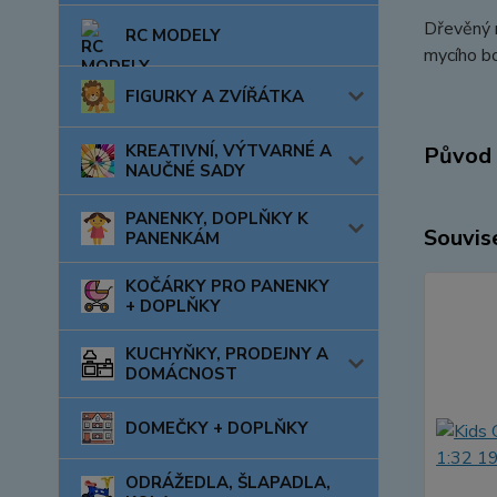
Dřevěný m
RC MODELY
mycího b
FIGURKY A ZVÍŘÁTKA
KREATIVNÍ, VÝTVARNÉ A
Původ 
NAUČNÉ SADY
PANENKY, DOPLŇKY K
Souvise
PANENKÁM
KOČÁRKY PRO PANENKY
+ DOPLŇKY
KUCHYŇKY, PRODEJNY A
DOMÁCNOST
DOMEČKY + DOPLŇKY
ODRÁŽEDLA, ŠLAPADLA,