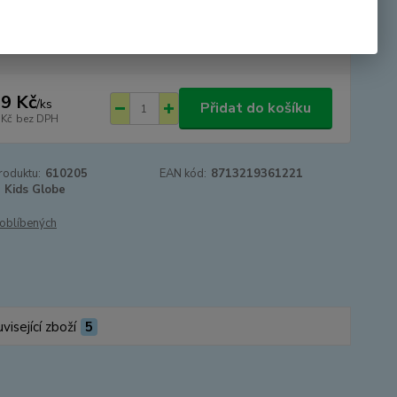
tupnost
SKLADEM
9 Kč
/
ks
Přidat do košíku
 Kč
bez DPH
roduktu:
610205
EAN kód:
8713219361221
Kids Globe
oblíbených
visející zboží
5