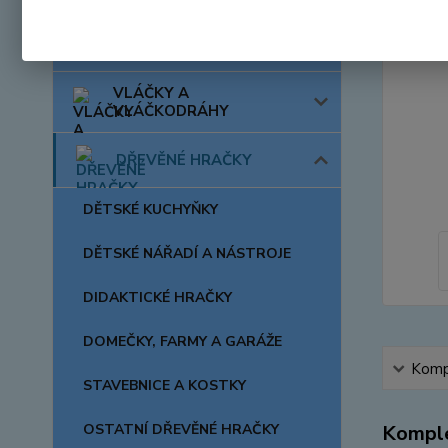
AUTA, LODĚ, LETADLA
VLÁČKY A
VLÁČKODRÁHY
DŘEVĚNÉ HRAČKY
DĚTSKÉ KUCHYŇKY
DĚTSKÉ NÁŘADÍ A NÁSTROJE
DIDAKTICKÉ HRAČKY
DOMEČKY, FARMY A GARÁŽE
Kompl
STAVEBNICE A KOSTKY
OSTATNÍ DŘEVĚNÉ HRAČKY
Komple