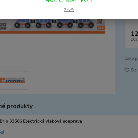
HRACKYNABYTEK.CZ
Dos
Zavřít
12
103
Číslo p
Do 
é produkty
Brio 33506 Elektrická vlaková souprava