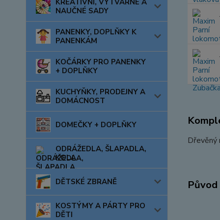
KREATIVNÍ, VÝTVARNÉ A
NAUČNÉ SADY
PANENKY, DOPLŇKY K
PANENKÁM
KOČÁRKY PRO PANENKY
+ DOPLŇKY
KUCHYŇKY, PRODEJNY A
DOMÁCNOST
Komple
DOMEČKY + DOPLŇKY
Dřevěný r
ODRÁŽEDLA, ŠLAPADLA,
KOLA
DĚTSKÉ ZBRANĚ
Původ 
KOSTÝMY A PÁRTY PRO
DĚTI