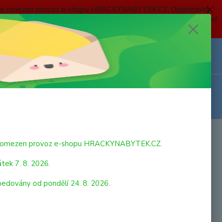
 a bude omezen provoz e-shopu HRACKYNABYTEK.CZ. Objednávky
 7. 8. 2026 do neděle 23. 8. 2026 budou postupně expedovány od
Z
Přihlášení
0
ks
za
0,00 Kč
ovlak
bude omezen provoz e-shopu HRACKYNABYTEK.CZ.
tek 7. 8. 2026.
pedovány od pondělí 24. 8. 2026.
ý rychlovak o velikosti cca 29 cm. Rozměry balení cca 34 x 7,5
cm. Věk 3+
celý popis