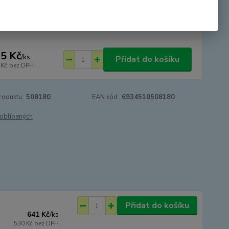
tupnost
SKLADEM - odesíláme 24.8.2026 -
DOVOLENÁ
5 Kč
/
ks
Přidat do košíku
 Kč
bez DPH
roduktu:
508180
EAN kód:
6934510508180
oblíbených
Přidat do košíku
641 Kč
/
ks
530 Kč
bez DPH