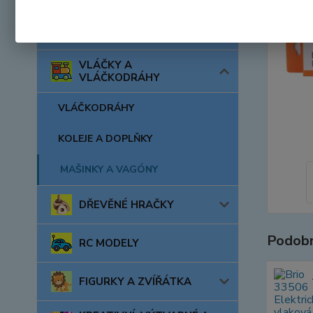
AUTA, LODĚ, LETADLA
VLÁČKY A
VLÁČKODRÁHY
VLÁČKODRÁHY
KOLEJE A DOPLŇKY
MAŠINKY A VAGÓNY
DŘEVĚNÉ HRAČKY
Podobn
RC MODELY
FIGURKY A ZVÍŘÁTKA