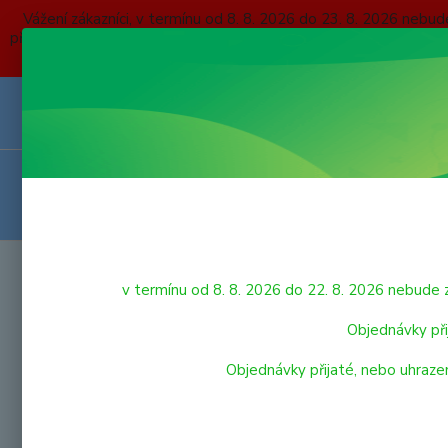
Vážení zákazníci, v termínu od 8. 8. 2026 do 23. 8. 2026 
přijaté, nebo uhrazené do čtvrtka 6. 8. 2026 budou expedovány
O NÁS
KONTAKTY
DOPRAVA A PLATBA
OBCHODNÍ P
VRÁCENÍ ZBOŽÍ
HRAČKY
Úvod
v termínu od 8. 8. 2026 do 22. 8. 2026 nebu
Viga
LEGO
Objednávky při
Objednávky přijaté, nebo uhraze
VÝPRODEJ HRAČEK
PRO NEJMENŠÍ