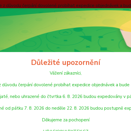
nebude z důvodu čerpání dovolené probíhat expedice objednávek
 v pátek 7. 8. 2026. Objednávky přijaté, nebo uhrazené od pátku
pondělí 24. 8. 2026. Děkujeme za pochopení HRACKYNABYTEK.C
ODMÍNKY
ZÁSADY OCHRANY OSOBNÍCH ÚDAJŮ
REKLAMAČNÍ ŘÁD
Hledat
Důležité upozornění
Vážení zákazníci,
VLÁČKY A VLÁČKODRÁHY
MAŠINKY A VAGÓNY
Viga Dřevěný rychl
de z důvodu čerpání dovolené probíhat expedice objednávek a 
 Dřevěný rychlovlak
jaté, nebo uhrazené do čtvrtka 6. 8. 2026 budou expedovány v pá
né od pátku 7. 8. 2026 do neděle 22. 8. 2026 budou postupně ex
Dřevěn
x 3,5 
Děkujeme za pochopení