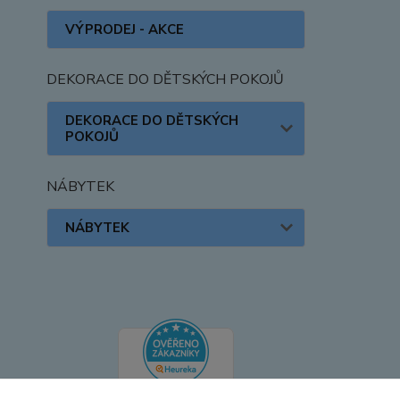
VÝPRODEJ - AKCE
DEKORACE DO DĚTSKÝCH POKOJŮ
DEKORACE DO DĚTSKÝCH
POKOJŮ
NÁBYTEK
NÁBYTEK