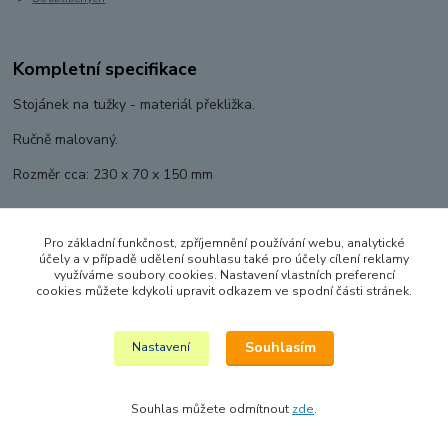
Kompletní specifikace
Stojánek na tužky - materiál překližka.
Ručně malovaný.
Rozměr cca: 230 x 70 x 150 mm
Pro základní funkčnost, zpříjemnění používání webu, analytické
Zboží zařazeno v kategoriích
účely a v případě udělení souhlasu také pro účely cílení reklamy
využíváme soubory cookies. Nastavení vlastních preferencí
DEKORACE DO DĚTSKÝCH POKOJŮ
cookies můžete kdykoli upravit odkazem ve spodní části stránek.
Stojánky na tužky
Souhlasím
Nastavení
Souhlas můžete odmítnout
zde
.
Vytvořeno na
Eshop-rychle.cz