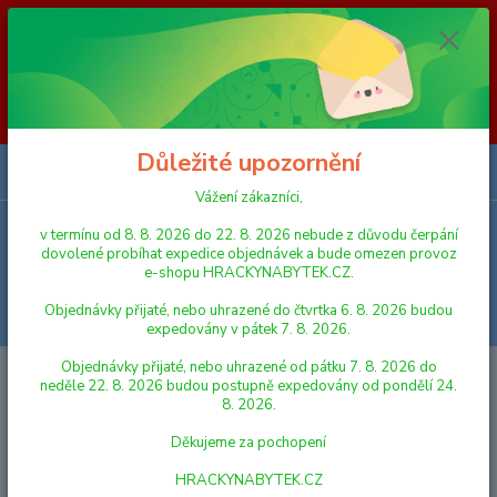
Vážení zákazníci, v termínu od 8. 8. 2026 do 23. 8. 2026 nebude z
důvodu čerpání dovolené probíhat expedice objednávek a bude omezen
provoz e-shopu HRACKYNABYTEK.CZ. Objednávky přijaté, nebo
uhrazené do čtvrtka 6. 8. 2026 budou expedovány v pátek 7. 8. 2026.
Objednávky přijaté, nebo uhrazené od pátku 7. 8. 2026 do neděle 23. 8.
2026 budou postupně expedovány od pondělí 24. 8. 2026. Děkujeme za
pochopení HRACKYNABYTEK.CZ
Důležité upozornění
0
ks
za
0,00 Kč
Vážení zákazníci,
v termínu od 8. 8. 2026 do 22. 8. 2026 nebude z důvodu čerpání
Menu
dovolené probíhat expedice objednávek a bude omezen provoz
e-shopu HRACKYNABYTEK.CZ.
Objednávky přijaté, nebo uhrazené do čtvrtka 6. 8. 2026 budou
Hledat
expedovány v pátek 7. 8. 2026.
Objednávky přijaté, nebo uhrazené od pátku 7. 8. 2026 do
Úvod
DEKORACE DO DĚTSKÝCH POKOJŮ
Dřevěný stojánek na tužky -
neděle 22. 8. 2026 budou postupně expedovány od pondělí 24.
Myš oranžová
8. 2026.
Dřevěný stojánek na tužky - Myš
Děkujeme za pochopení
oranžová
HRACKYNABYTEK.CZ