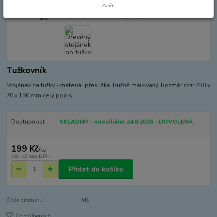
Zavřít
Tužkovník
Stojánek na tužky - materiál překližka. Ručně malovaný. Rozměr cca: 230 x
70 x 150 mm
celý popis
Dostupnost
SKLADEM - odesíláme 24.8.2026 - DOVOLENÁ
199 Kč
/
ks
164 Kč
bez DPH
Přidat do košíku
Číslo produktu:
M1
Do oblíbených