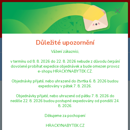
Vážení zákazníci, v termínu od 8. 8. 2026 do 23. 8. 2026 nebude z
důvodu čerpání dovolené probíhat expedice objednávek a bude omezen
provoz e-shopu HRACKYNABYTEK.CZ. Objednávky přijaté, nebo
uhrazené do čtvrtka 6. 8. 2026 budou expedovány v pátek 7. 8. 2026.
Objednávky přijaté, nebo uhrazené od pátku 7. 8. 2026 do neděle 23. 8.
2026 budou postupně expedovány od pondělí 24. 8. 2026. Děkujeme za
pochopení HRACKYNABYTEK.CZ
Důležité upozornění
0
ks
za
0,00 Kč
Vážení zákazníci,
Menu
v termínu od 8. 8. 2026 do 22. 8. 2026 nebude z důvodu čerpání
dovolené probíhat expedice objednávek a bude omezen provoz
e-shopu HRACKYNABYTEK.CZ.
Hledat
Objednávky přijaté, nebo uhrazené do čtvrtka 6. 8. 2026 budou
expedovány v pátek 7. 8. 2026.
Úvod
DEKORACE DO DĚTSKÝCH POKOJŮ
Dřevěný stojánek na tužky -
Želva zelená
Objednávky přijaté, nebo uhrazené od pátku 7. 8. 2026 do
neděle 22. 8. 2026 budou postupně expedovány od pondělí 24.
Dřevěný stojánek na tužky -
8. 2026.
Želva zelená
Děkujeme za pochopení
HRACKYNABYTEK.CZ