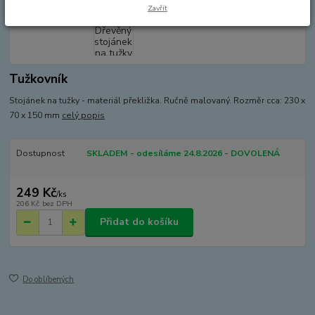
Zavřít
Tužkovník
Stojánek na tužky - materiál překližka. Ručně malovaný. Rozměr cca: 230 x
70 x 150 mm
celý popis
Dostupnost
SKLADEM - odesíláme 24.8.2026 - DOVOLENÁ
249 Kč
/
ks
206 Kč
bez DPH
Přidat do košíku
Do oblíbených