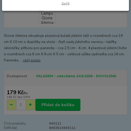
Zavřít
Glorie Jídelna obsahuje plastový kulatý jídelní stůl o rozměrech cca 19
cm X 10 cm s doplňky na stole - čtyři sady jídelního servisu - talířky,
skleničky, příbory pro panenky - cca 2,5 cm - 4 cm, 4 plastové jídelní židle
o rozměrech cca 6 cm X 6 cm X 5 cm - celková výška opěradla cca 16 cm.
Panenka ...
celý popis
Dostupnost
SKLADEM - odesíláme 24.8.2026 - DOVOLENÁ
179 Kč
/
ks
148 Kč
bez DPH
Přidat do košíku
Číslo produktu:
940111
EAN kód:
6903514940111