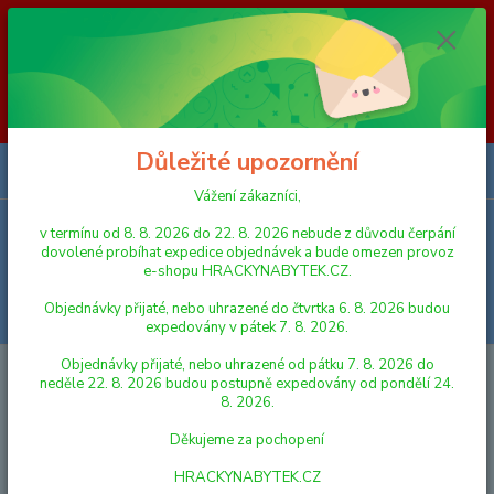
Vážení zákazníci, v termínu od 8. 8. 2026 do 23. 8. 2026 nebude z
důvodu čerpání dovolené probíhat expedice objednávek a bude omezen
provoz e-shopu HRACKYNABYTEK.CZ. Objednávky přijaté, nebo
uhrazené do čtvrtka 6. 8. 2026 budou expedovány v pátek 7. 8. 2026.
Objednávky přijaté, nebo uhrazené od pátku 7. 8. 2026 do neděle 23. 8.
2026 budou postupně expedovány od pondělí 24. 8. 2026. Děkujeme za
pochopení HRACKYNABYTEK.CZ
Důležité upozornění
0
ks
za
0,00 Kč
Vážení zákazníci,
v termínu od 8. 8. 2026 do 22. 8. 2026 nebude z důvodu čerpání
Menu
dovolené probíhat expedice objednávek a bude omezen provoz
e-shopu HRACKYNABYTEK.CZ.
Objednávky přijaté, nebo uhrazené do čtvrtka 6. 8. 2026 budou
Hledat
expedovány v pátek 7. 8. 2026.
Objednávky přijaté, nebo uhrazené od pátku 7. 8. 2026 do
Úvod
PANENKY, DOPLŇKY K PANENKÁM
NÁBYTEK PRO PANENKY
neděle 22. 8. 2026 budou postupně expedovány od pondělí 24.
Lamps Glorie Jídelna
8. 2026.
Lamps Glorie Jídelna
Děkujeme za pochopení
HRACKYNABYTEK.CZ