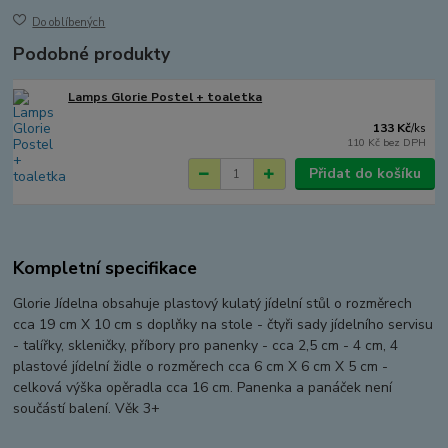
Do oblíbených
Podobné produkty
Lamps Glorie Postel + toaletka
133 Kč
/
ks
110 Kč
bez DPH
Přidat do košíku
Kompletní specifikace
Glorie Jídelna obsahuje plastový kulatý jídelní stůl o rozměrech
cca 19 cm X 10 cm s doplňky na stole - čtyři sady jídelního servisu
- talířky, skleničky, příbory pro panenky - cca 2,5 cm - 4 cm, 4
plastové jídelní židle o rozměrech cca 6 cm X 6 cm X 5 cm -
celková výška opěradla cca 16 cm. Panenka a panáček není
součástí balení. Věk 3+