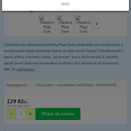
Zavřít
Otevřete tyto 4 barevné kelímky Play-Doh a připravte se na tvarování a
modelování všech představ, které se vám zrodí v hlavě! Začněte tvořit z
barev přímo z kelímku nebo „splácejte“ barvy dohromady a vytvořte
úplně nové! Barevné provedení zasíláme dle skladové dostupnosti.
Věk: 2+
celý popis
Dostupnost
SKLADEM - odesíláme 24.8.2026 - DOVOLENÁ
129 Kč
/
ks
107 Kč
bez DPH
Přidat do košíku