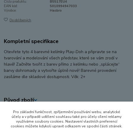
Číslo produktu:
B5517EU4
EAN kód:
5010994947033
Výrobce:
Hasbro
Do oblíbených
Kompletní specifikace
Otevřete tyto 4 barevné kelímky Play-Doh a připravte se na
tvarování a modelování všech představ, které se vám zrodí v
hlavě! Začněte tvořit z barev přímo z kelímku nebo „splácejte“
barvy dohromady a vytvořte úplně nové! Barevné provedení
zasíláme dle skladové dostupnosti. Věk: 2+
Původ zboží
Pro základní funkčnost, zpříjemnění používání webu, analytické
Zboží zařazeno v kategoriích
účely a v případě udělení souhlasu také pro účely cílení reklamy
využíváme soubory cookies. Nastavení vlastních preferencí
KREATIVNÍ, VÝTVARNÉ A NAUČNÉ SADY
cookies můžete kdykoli upravit odkazem ve spodní části stránek.