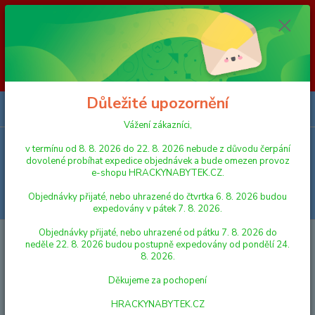
Vážení zákazníci, v termínu od 8. 8. 2026 do 23. 8. 2026 nebude z
důvodu čerpání dovolené probíhat expedice objednávek a bude omezen
provoz e-shopu HRACKYNABYTEK.CZ. Objednávky přijaté, nebo
uhrazené do čtvrtka 6. 8. 2026 budou expedovány v pátek 7. 8. 2026.
Objednávky přijaté, nebo uhrazené od pátku 7. 8. 2026 do neděle 23. 8.
2026 budou postupně expedovány od pondělí 24. 8. 2026. Děkujeme za
pochopení HRACKYNABYTEK.CZ
Důležité upozornění
0
ks
za
0,00 Kč
Vážení zákazníci,
v termínu od 8. 8. 2026 do 22. 8. 2026 nebude z důvodu čerpání
Menu
dovolené probíhat expedice objednávek a bude omezen provoz
e-shopu HRACKYNABYTEK.CZ.
Objednávky přijaté, nebo uhrazené do čtvrtka 6. 8. 2026 budou
Hledat
expedovány v pátek 7. 8. 2026.
Objednávky přijaté, nebo uhrazené od pátku 7. 8. 2026 do
Úvod
KREATIVNÍ, VÝTVARNÉ A NAUČNÉ SADY
MODELÍNY,
neděle 22. 8. 2026 budou postupně expedovány od pondělí 24.
PLASTELÍNY, SLIZ
Hasbro Play Doh Balení 4ks kelímků
8. 2026.
Hasbro Play Doh Balení 4ks
Děkujeme za pochopení
kelímků
HRACKYNABYTEK.CZ