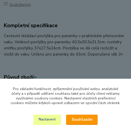
Do oblíbených
Kompletní specifikace
Cestovní skládací postýlka pro panenky v praktickém přenosném
vaku. Velikost postýlky pro panenku 40,5x30,5x31,5cm, rozměry
vnitřku postýlky 37x27,5x24cm. Postýlka se dá celá rozložit a
vložit do vaku. Určeno pro panenky do 43cm. Doporučený věk 3+
Původ zboží
Pro základní funkčnost, zpříjemnění používání webu, analytické
Zboží zařazeno v kategoriích
účely a v případě udělení souhlasu také pro účely cílení reklamy
využíváme soubory cookies. Nastavení vlastních preferencí
PANENKY, DOPLŇKY K PANENKÁM
cookies můžete kdykoli upravit odkazem ve spodní části stránek.
POSTÝLKY PRO PANENKY
Souhlasím
Nastavení