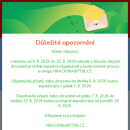
Vážení zákazníci, v termínu od 8. 8. 2026 do 23. 8. 2026 nebude z
důvodu čerpání dovolené probíhat expedice objednávek a bude omezen
provoz e-shopu HRACKYNABYTEK.CZ. Objednávky přijaté, nebo
uhrazené do čtvrtka 6. 8. 2026 budou expedovány v pátek 7. 8. 2026.
Objednávky přijaté, nebo uhrazené od pátku 7. 8. 2026 do neděle 23. 8.
2026 budou postupně expedovány od pondělí 24. 8. 2026. Děkujeme za
pochopení HRACKYNABYTEK.CZ
Důležité upozornění
0
ks
za
0,00 Kč
Vážení zákazníci,
v termínu od 8. 8. 2026 do 22. 8. 2026 nebude z důvodu čerpání
Menu
dovolené probíhat expedice objednávek a bude omezen provoz
e-shopu HRACKYNABYTEK.CZ.
Objednávky přijaté, nebo uhrazené do čtvrtka 6. 8. 2026 budou
Hledat
expedovány v pátek 7. 8. 2026.
Objednávky přijaté, nebo uhrazené od pátku 7. 8. 2026 do
Úvod
PANENKY, DOPLŇKY K PANENKÁM
POSTÝLKY PRO PANENKY
neděle 22. 8. 2026 budou postupně expedovány od pondělí 24.
Hauck Cestovní postýlka - srdíčka
8. 2026.
Hauck Cestovní postýlka - srdíčka
Děkujeme za pochopení
HRACKYNABYTEK.CZ