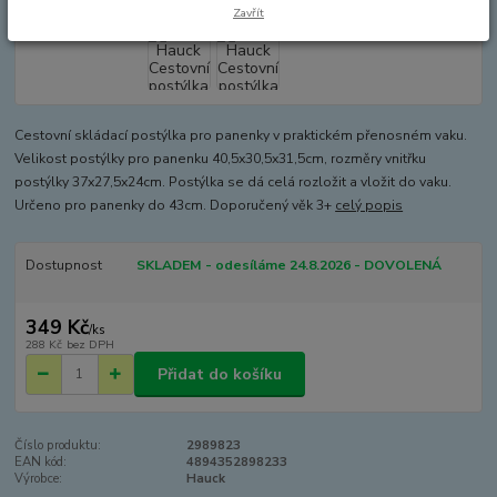
Zavřít
Cestovní skládací postýlka pro panenky v praktickém přenosném vaku.
Velikost postýlky pro panenku 40,5x30,5x31,5cm, rozměry vnitřku
postýlky 37x27,5x24cm. Postýlka se dá celá rozložit a vložit do vaku.
Určeno pro panenky do 43cm. Doporučený věk 3+
celý popis
Dostupnost
SKLADEM - odesíláme 24.8.2026 - DOVOLENÁ
349 Kč
/
ks
288 Kč
bez DPH
Přidat do košíku
Číslo produktu:
2989823
EAN kód:
4894352898233
Výrobce:
Hauck