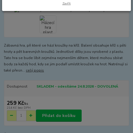
Zavřít
Zábavná hra, při které se hází kroužky na kříž. Balení obsahuje kříž s pěti
hroty a pět barevných kroužků. Jednotlivé dílky jsou vyrobené z plastu.
Tato hra se bude líbit zejména nejmenším dětem, které mohou sbírat
body za každý hod, kdy se jim podaří umístit kroužek na hrot. Natrénují si
také přesn...
celý popis
Dostupnost
SKLADEM - odesíláme 24.8.2026 - DOVOLENÁ
259 Kč
/
ks
214 Kč
bez DPH
Přidat do košíku