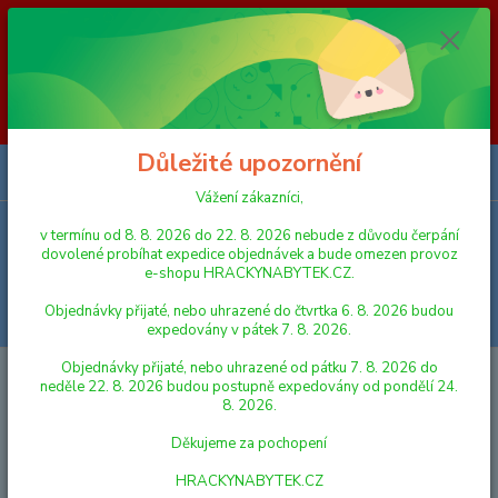
Vážení zákazníci, v termínu od 8. 8. 2026 do 23. 8. 2026 nebude z
důvodu čerpání dovolené probíhat expedice objednávek a bude omezen
provoz e-shopu HRACKYNABYTEK.CZ. Objednávky přijaté, nebo
uhrazené do čtvrtka 6. 8. 2026 budou expedovány v pátek 7. 8. 2026.
Objednávky přijaté, nebo uhrazené od pátku 7. 8. 2026 do neděle 23. 8.
2026 budou postupně expedovány od pondělí 24. 8. 2026. Děkujeme za
pochopení HRACKYNABYTEK.CZ
Důležité upozornění
0
ks
za
0,00 Kč
Vážení zákazníci,
v termínu od 8. 8. 2026 do 22. 8. 2026 nebude z důvodu čerpání
Menu
dovolené probíhat expedice objednávek a bude omezen provoz
e-shopu HRACKYNABYTEK.CZ.
Objednávky přijaté, nebo uhrazené do čtvrtka 6. 8. 2026 budou
Hledat
expedovány v pátek 7. 8. 2026.
Objednávky přijaté, nebo uhrazené od pátku 7. 8. 2026 do
Úvod
HRAČKY NA VEN A SPORT
Házecí hra plast kříž s kruhy + košíčky
neděle 22. 8. 2026 budou postupně expedovány od pondělí 24.
s míčky v síťce
8. 2026.
Házecí hra plast kříž s kruhy +
Děkujeme za pochopení
košíčky s míčky v síťce
HRACKYNABYTEK.CZ