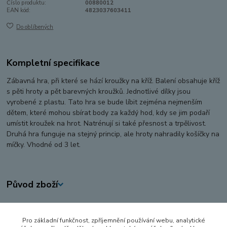
Číslo produktu:
00880012
EAN kód:
4823037603411
Do oblíbených
Kompletní specifikace
Zábavná hra, při které se hází kroužky na kříž. Balení obsahuje kříž
s pěti hroty a pět barevných kroužků. Jednotlivé dílky jsou
vyrobené z plastu. Tato hra se bude líbit zejména nejmenším
dětem, které mohou sbírat body za každý hod, kdy se jim podaří
umístit kroužek na hrot. Natrénují si také přesnost a trpělivost.
Druhá hra funguje na stejný princip, ale hroty nahradily košíčky na
míčky. Vhodné od 3 let.
Původ zboží
Zboží zařazeno v kategoriích
Pro základní funkčnost, zpříjemnění používání webu, analytické
HRAČKY NA VEN A SPORT