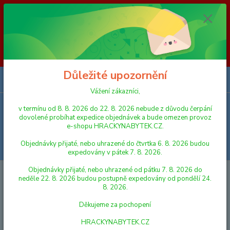
Vážení zákazníci, v termínu od 8. 8. 2026 do 23. 8. 2026 nebude z
důvodu čerpání dovolené probíhat expedice objednávek a bude omezen
provoz e-shopu HRACKYNABYTEK.CZ. Objednávky přijaté, nebo
uhrazené do čtvrtka 6. 8. 2026 budou expedovány v pátek 7. 8. 2026.
Objednávky přijaté, nebo uhrazené od pátku 7. 8. 2026 do neděle 23. 8.
2026 budou postupně expedovány od pondělí 24. 8. 2026. Děkujeme za
pochopení HRACKYNABYTEK.CZ
Důležité upozornění
0
ks
za
0,00 Kč
Vážení zákazníci,
v termínu od 8. 8. 2026 do 22. 8. 2026 nebude z důvodu čerpání
Menu
dovolené probíhat expedice objednávek a bude omezen provoz
e-shopu HRACKYNABYTEK.CZ.
Objednávky přijaté, nebo uhrazené do čtvrtka 6. 8. 2026 budou
Hledat
expedovány v pátek 7. 8. 2026.
Objednávky přijaté, nebo uhrazené od pátku 7. 8. 2026 do
Úvod
DŘEVĚNÉ HRAČKY
Hodiny dřevěné puzzle 2-Play 25x25x1,5cm
neděle 22. 8. 2026 budou postupně expedovány od pondělí 24.
8. 2026.
Hodiny dřevěné puzzle 2-Play
Děkujeme za pochopení
25x25x1,5cm
HRACKYNABYTEK.CZ