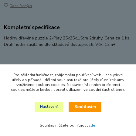
Do oblíbených
Kompletní specifikace
Hodiny dřevěné puzzle 2-Play 25x25x1,5cm 2druhy. Cena za 1 ks.
Druh hodin zasíláme dle skladové dostupnosti. Věk: 12m+
Zboží zařazeno v kategoriích
Pro základní funkčnost, zpříjemnění používání webu, analytické
DŘEVĚNÉ HRAČKY
účely a v případě udělení souhlasu také pro účely cílení reklamy
využíváme soubory cookies. Nastavení vlastních preferencí
DIDAKTICKÉ HRAČKY
cookies můžete kdykoli upravit odkazem ve spodní části stránek.
STAVEBNICE A KOSTKY
Souhlasím
Nastavení
Souhlas můžete odmítnout
zde
.
Vytvořeno na
Eshop-rychle.cz