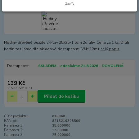
Zavřít
Hodiny dřevěné puzzle 2-Play 25x25x1,5cm 2druhy. Cena za 1 ks. Druh
hodin zasíláme dle skladové dostupnosti. Věk: 12m+
celý popis
Dostupnost
SKLADEM - odesíláme 24.8.2026 - DOVOLENÁ
139 Kč
115 Kč
bez DPH
Přidat do košíku
Číslo produktu:
610068
EAN kód:
8713219308509
Parametr 1:
25.000000
Parametr 2:
1.500000
Parametr 3:
25.000000