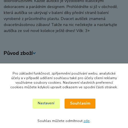
dobrodružstvími. Každé autíčko je vyzdobeno klasickými
dekoracemi a parádním designem. Prohlédněte si již v obchodě,
která autíčka se ukrývají v balení díky přední straně balení
vyrobené z průsvitného plastu. Dvacet autíček znamená
dvacetinásobnou zábavu! Takže na nic nečekejte a nastartujte
autíčka ze své nové kolekce ještě dnes! Věk: 3+
Původ zboží
Zboží zařazeno v kategoriích
Pro základní funkčnost, zpříjemnění používání webu, analytické
AUTA, LODĚ, LETADLA
účely a v případě udělení souhlasu také pro účely cílení reklamy
využíváme soubory cookies. Nastavení vlastních preferencí
OSOBNÍ AUTA
cookies můžete kdykoli upravit odkazem ve spodní části stránek.
KOVOVÉ MODELY
Souhlasím
Nastavení
Souhlas můžete odmítnout
zde
.
Vytvořeno na
Eshop-rychle.cz