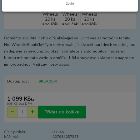
Zavřít
Odměňte své dítě, nebo dítě ukrývající se uvnitř vás samotného těmito
Hot Wheels® autíčky! Tyto sety obsahující dvacet parádních vozidel jsou
nadupané zábavou až po okraj. Sběratelé a automobiloví nadšenci
budou mít pro tato vozidla v měříku 1:64 opravdovou slabost a naprosto
jim propadnou. Malí záv...
celý popis
Dostupnost
SKLADEM
1 099 Kč
/
ks
908 Kč
bez DPH
Přidat do košíku
Číslo produktu:
H7045
EAN kód:
027084257373