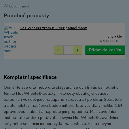
Do oblíbených
Podobné produkty
Hot Wheels track builder padací most
797 Kč
/
ks
659 Kč
bez DPH
Přidat do košíku
Kompletní specifikace
Odměňte své dítě, nebo dítě ukrývající se uvnitř vás samotného
těmito Hot Wheels® autíčky! Tyto sety obsahující dvacet
parádních vozidel jsou nadupané zábavou až po okraj. Sběratelé
a automobiloví nadšenci budou mít pro tato vozidla v měříku 1:64
opravdovou slabost a naprosto jim propadnou. Malí závodníci
mohou tato autíčka používat se svými Hot Wheels® závodními
sety nebo se s nimi mohou vydat na cestu za zcela novými