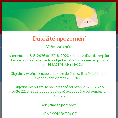
Vážení zákazníci, v termínu od 8. 8. 2026 do 23. 8. 2026 nebude z
důvodu čerpání dovolené probíhat expedice objednávek a bude omezen
provoz e-shopu HRACKYNABYTEK.CZ. Objednávky přijaté, nebo
uhrazené do čtvrtka 6. 8. 2026 budou expedovány v pátek 7. 8. 2026.
Objednávky přijaté, nebo uhrazené od pátku 7. 8. 2026 do neděle 23. 8.
2026 budou postupně expedovány od pondělí 24. 8. 2026. Děkujeme za
pochopení HRACKYNABYTEK.CZ
Důležité upozornění
0
ks
za
0,00 Kč
Vážení zákazníci,
v termínu od 8. 8. 2026 do 22. 8. 2026 nebude z důvodu čerpání
Menu
dovolené probíhat expedice objednávek a bude omezen provoz
e-shopu HRACKYNABYTEK.CZ.
Objednávky přijaté, nebo uhrazené do čtvrtka 6. 8. 2026 budou
Hledat
expedovány v pátek 7. 8. 2026.
Objednávky přijaté, nebo uhrazené od pátku 7. 8. 2026 do
Úvod
AUTA, LODĚ, LETADLA
OSOBNÍ AUTA
Hot Wheels 20 ks
neděle 22. 8. 2026 budou postupně expedovány od pondělí 24.
angličák
8. 2026.
Hot Wheels 20 ks angličák
Děkujeme za pochopení
HRACKYNABYTEK.CZ