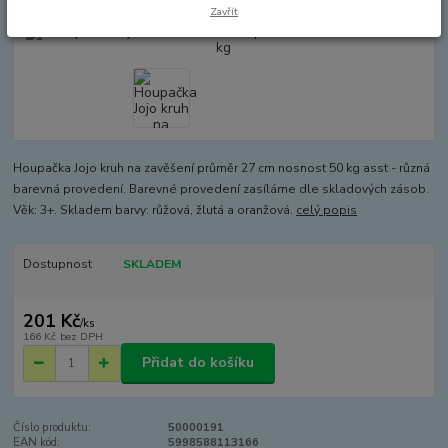
Zavřít
Houpačka Jojo kruh na zavěšení průměr 27 cm nosnost 50 kg asst - různá
barevná provedení. Barevné provedení zasíláme dle skladových zásob.
Věk: 3+. Skladem barvy: růžová, žlutá a oranžová.
celý popis
Dostupnost
SKLADEM
201 Kč
/
ks
166 Kč
bez DPH
Přidat do košíku
Číslo produktu:
50000191
EAN kód:
5998588113166