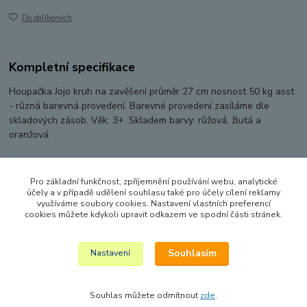
Do oblíbených
Kompletní specifikace
Houpačka Jojo kruh na zavěšení průměr 27 cm nosnost 50 kg asst
- různá barevná provedení. Barevné provedení zasíláme dle
skladových zásob. Věk: 3+. Skladem barvy: růžová, žlutá a
oranžová.
Pro základní funkčnost, zpříjemnění používání webu, analytické
Zboží zařazeno v kategoriích
účely a v případě udělení souhlasu také pro účely cílení reklamy
využíváme soubory cookies. Nastavení vlastních preferencí
HRAČKY NA VEN A SPORT
cookies můžete kdykoli upravit odkazem ve spodní části stránek.
HOUPAČKY
Souhlasím
Nastavení
Souhlas můžete odmítnout
zde
.
Vytvořeno na
Eshop-rychle.cz