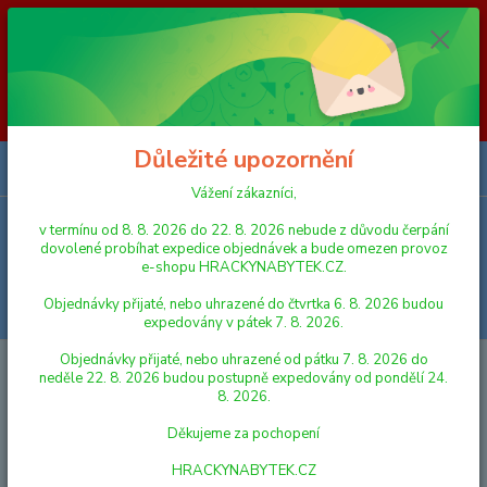
Vážení zákazníci, v termínu od 8. 8. 2026 do 23. 8. 2026 nebude z
důvodu čerpání dovolené probíhat expedice objednávek a bude omezen
provoz e-shopu HRACKYNABYTEK.CZ. Objednávky přijaté, nebo
uhrazené do čtvrtka 6. 8. 2026 budou expedovány v pátek 7. 8. 2026.
Objednávky přijaté, nebo uhrazené od pátku 7. 8. 2026 do neděle 23. 8.
2026 budou postupně expedovány od pondělí 24. 8. 2026. Děkujeme za
pochopení HRACKYNABYTEK.CZ
Důležité upozornění
0
ks
za
0,00 Kč
Vážení zákazníci,
v termínu od 8. 8. 2026 do 22. 8. 2026 nebude z důvodu čerpání
Menu
dovolené probíhat expedice objednávek a bude omezen provoz
e-shopu HRACKYNABYTEK.CZ.
Objednávky přijaté, nebo uhrazené do čtvrtka 6. 8. 2026 budou
Hledat
expedovány v pátek 7. 8. 2026.
Objednávky přijaté, nebo uhrazené od pátku 7. 8. 2026 do
Úvod
HRAČKY NA VEN A SPORT
HOUPAČKY
Houpačka Jojo kruh
neděle 22. 8. 2026 budou postupně expedovány od pondělí 24.
na zavěšení průměr 27 cm nosnost 50 kg
8. 2026.
Houpačka Jojo kruh na zavěšení
Děkujeme za pochopení
průměr 27 cm nosnost 50 kg
HRACKYNABYTEK.CZ