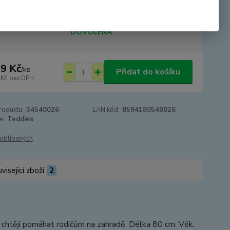
tupnost
SKLADEM - odesíláme 24.8.2026 -
DOVOLENÁ
9 Kč
/
ks
Přidat do košíku
 Kč
bez DPH
roduktu:
34540026
EAN kód:
8594180540026
e:
Teddies
oblíbených
visející zboží
2
 chtějí pomáhat rodičům na zahradě. Délka 80 cm. Věk: