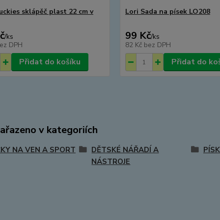
uckies sklápěč plast 22 cm v
Lori Sada na písek LO208
č
99 Kč
/
ks
/
ks
ez DPH
82 Kč
bez DPH
Přidat do košíku
Přidat do ko
zařazeno v kategoriích
KY NA VEN A SPORT
DĚTSKÉ NÁŘADÍ A
PÍS
NÁSTROJE