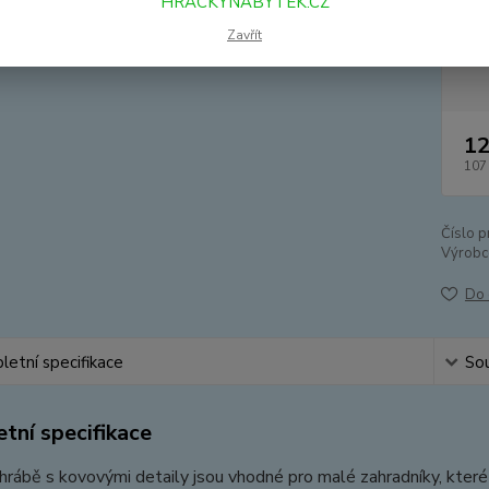
HRACKYNABYTEK.CZ
Zavřít
Dos
12
107
Číslo p
Výrobc
Do 
etní specifikace
Sou
tní specifikace
rábě s kovovými detaily jsou vhodné pro malé zahradníky, které