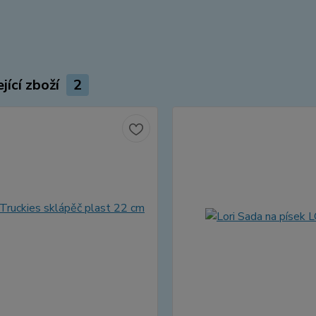
jící zboží
2