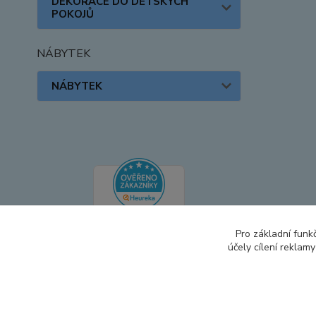
DEKORACE DO DĚTSKÝCH
POKOJŮ
NÁBYTEK
NÁBYTEK
Pro základní funk
účely cílení reklam