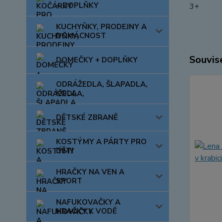
+ DOPLŇKY
3+
KUCHYŇKY, PRODEJNY A
DOMÁCNOST
Souvise
DOMEČKY + DOPLŇKY
ODRÁŽEDLA, ŠLAPADLA,
KOLA
DĚTSKÉ ZBRANĚ
KOSTÝMY A PÁRTY PRO
DĚTI
HRAČKY NA VEN A
SPORT
NAFUKOVAČKY A
HRAČKY K VODĚ