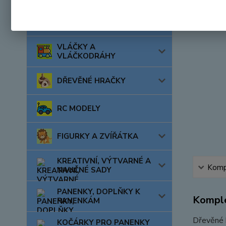
AUTA, LODĚ, LETADLA
VLÁČKY A
VLÁČKODRÁHY
DŘEVĚNÉ HRAČKY
RC MODELY
FIGURKY A ZVÍŘÁTKA
KREATIVNÍ, VÝTVARNÉ A
Kompl
NAUČNÉ SADY
PANENKY, DOPLŇKY K
Komple
PANENKÁM
Dřevěné h
KOČÁRKY PRO PANENKY