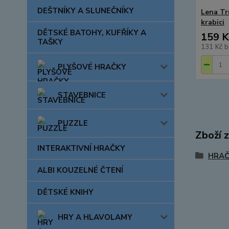
DEŠTNÍKY A SLUNEČNÍKY
Lena Tr
krabici
DĚTSKÉ BATOHY, KUFŘÍKY A
159 K
TAŠKY
131 Kč
b
PLYŠOVÉ HRAČKY
STAVEBNICE
PUZZLE
Zboží 
INTERAKTIVNÍ HRAČKY
HRAČ
ALBI KOUZELNÉ ČTENÍ
DĚTSKÉ KNIHY
HRY A HLAVOLAMY