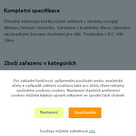
Kompletní specifikace
Dřevěné stohovací kostky různé velikosti s obrázky rozvíjejí
dětskou fantazii i motoriku. Vyrobeno z kvalitního dřeva, lakováno
nezávadnými barvami vhodnými pro děti. Testováno v EU. Věk:
18m+
Zboží zařazeno v kategoriích
PRO NEJMENŠÍ
Pro základní funkčnost, zpříjemnění používání webu, analytické
DŘEVĚNÉ HRAČKY
účely a v případě udělení souhlasu také pro účely cílení reklamy
využíváme soubory cookies. Nastavení vlastních preferencí
STAVEBNICE
cookies můžete kdykoli upravit odkazem ve spodní části stránek.
STAVEBNICE A KOSTKY
Souhlasím
Nastavení
Souhlas můžete odmítnout
zde
.
Vytvořeno na
Eshop-rychle.cz