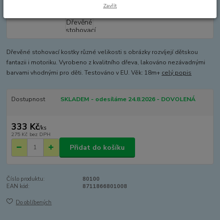
Zavřít
Dřevěné stohovací kostky různé velikosti s obrázky rozvíjejí dětskou
fantazii i motoriku. Vyrobeno z kvalitního dřeva, lakováno nezávadnými
barvami vhodnými pro děti. Testováno v EU. Věk: 18m+
celý popis
Dostupnost
SKLADEM - odesíláme 24.8.2026 - DOVOLENÁ
333 Kč
/
ks
275 Kč
bez DPH
Přidat do košíku
Číslo produktu:
80100
EAN kód:
8711866801008
Do oblíbených