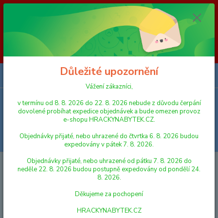
Vážení zákazníci, v termínu od 8. 8. 2026 do 23. 8. 2026 nebude z
důvodu čerpání dovolené probíhat expedice objednávek a bude omezen
provoz e-shopu HRACKYNABYTEK.CZ. Objednávky přijaté, nebo
uhrazené do čtvrtka 6. 8. 2026 budou expedovány v pátek 7. 8. 2026.
Objednávky přijaté, nebo uhrazené od pátku 7. 8. 2026 do neděle 23. 8.
2026 budou postupně expedovány od pondělí 24. 8. 2026. Děkujeme za
pochopení HRACKYNABYTEK.CZ
Důležité upozornění
0
ks
za
0,00 Kč
Vážení zákazníci,
v termínu od 8. 8. 2026 do 22. 8. 2026 nebude z důvodu čerpání
Menu
dovolené probíhat expedice objednávek a bude omezen provoz
e-shopu HRACKYNABYTEK.CZ.
Objednávky přijaté, nebo uhrazené do čtvrtka 6. 8. 2026 budou
Hledat
expedovány v pátek 7. 8. 2026.
Objednávky přijaté, nebo uhrazené od pátku 7. 8. 2026 do
Úvod
DŘEVĚNÉ HRAČKY
Johntoy Dřevěné stohovací kostky
neděle 22. 8. 2026 budou postupně expedovány od pondělí 24.
8. 2026.
Johntoy Dřevěné stohovací kostky
Děkujeme za pochopení
HRACKYNABYTEK.CZ