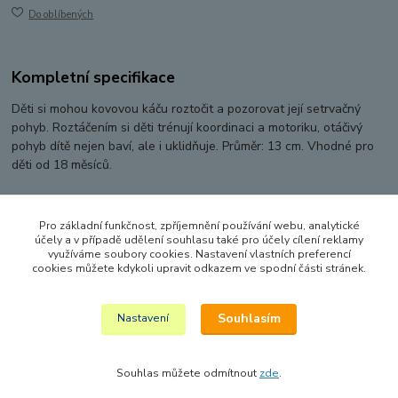
Do oblíbených
Kompletní specifikace
Děti si mohou kovovou káču roztočit a pozorovat její setrvačný
pohyb. Roztáčením si děti trénují koordinaci a motoriku, otáčivý
pohyb dítě nejen baví, ale i uklidňuje. Průměr: 13 cm. Vhodné pro
děti od 18 měsíců.
Pro základní funkčnost, zpříjemnění používání webu, analytické
Zboží zařazeno v kategoriích
účely a v případě udělení souhlasu také pro účely cílení reklamy
využíváme soubory cookies. Nastavení vlastních preferencí
PRO NEJMENŠÍ
cookies můžete kdykoli upravit odkazem ve spodní části stránek.
DIDAKTICKÉ HRAČKY
Souhlasím
Nastavení
Souhlas můžete odmítnout
zde
.
Vytvořeno na
Eshop-rychle.cz