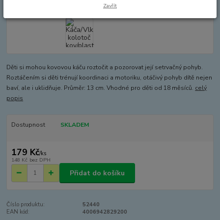
Zavřít
Děti si mohou kovovou káču roztočit a pozorovat její setrvačný pohyb.
Roztáčením si děti trénují koordinaci a motoriku, otáčivý pohyb dítě nejen
baví, ale i uklidňuje. Průměr: 13 cm. Vhodné pro děti od 18 měsíců.
celý
popis
Dostupnost
SKLADEM
179 Kč
/
ks
148 Kč
bez DPH
Přidat do košíku
Číslo produktu:
52440
EAN kód:
4006942829200