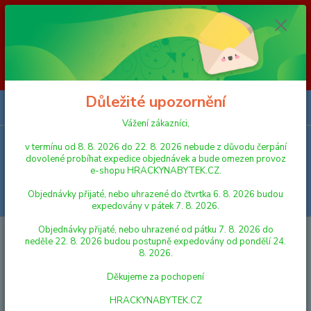
Vážení zákazníci, v termínu od 8. 8. 2026 do 23. 8. 2026 nebude z
důvodu čerpání dovolené probíhat expedice objednávek a bude omezen
provoz e-shopu HRACKYNABYTEK.CZ. Objednávky přijaté, nebo
uhrazené do čtvrtka 6. 8. 2026 budou expedovány v pátek 7. 8. 2026.
Objednávky přijaté, nebo uhrazené od pátku 7. 8. 2026 do neděle 23. 8.
2026 budou postupně expedovány od pondělí 24. 8. 2026. Děkujeme za
pochopení HRACKYNABYTEK.CZ
Důležité upozornění
0
ks
za
0,00 Kč
Vážení zákazníci,
v termínu od 8. 8. 2026 do 22. 8. 2026 nebude z důvodu čerpání
Menu
dovolené probíhat expedice objednávek a bude omezen provoz
e-shopu HRACKYNABYTEK.CZ.
Objednávky přijaté, nebo uhrazené do čtvrtka 6. 8. 2026 budou
Hledat
expedovány v pátek 7. 8. 2026.
Objednávky přijaté, nebo uhrazené od pátku 7. 8. 2026 do
Úvod
PRO NEJMENŠÍ
Káča/Vlk kolotoč kov/plast průměr 13cm
neděle 22. 8. 2026 budou postupně expedovány od pondělí 24.
8. 2026.
Káča/Vlk kolotoč kov/plast
Děkujeme za pochopení
průměr 13cm
HRACKYNABYTEK.CZ