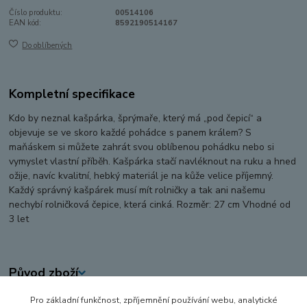
Číslo produktu:
00514106
EAN kód:
8592190514167
Do oblíbených
Kompletní specifikace
Kdo by neznal kašpárka, šprýmaře, který má „pod čepicí“ a
objevuje se ve skoro každé pohádce s panem králem? S
maňáskem si můžete zahrát svou oblíbenou pohádku nebo si
vymyslet vlastní příběh. Kašpárka stačí navléknout na ruku a hned
ožije, navíc kvalitní, hebký materiál je na kůže velice příjemný.
Každý správný kašpárek musí mít rolničky a tak ani našemu
nechybí rolničková čepice, která cinká. Rozměr: 27 cm Vhodné od
3 let
Původ zboží
Pro základní funkčnost, zpříjemnění používání webu, analytické
Zboží zařazeno v kategoriích