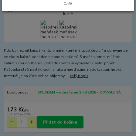
Zavřít
Kdo by neznal kašpárka, šprýmaře, který má „pod čepicí“ a objevuje se
ve skoro každé pohádce s panem králem? S maňáskem si můžete
zahrát svou oblíbenou pohádku nebo si vymyslet vlastní příběh.
Kašpárka stačí navléknout na ruku a hned ožije, navíc kvalitní, hebký
materiál je na kůže velice příjemný. ...
celý popis
Dostupnost
SKLADEM - odesíláme 24.8.2026 - DOVOLENÁ
173 Kč
/
ks
143 Kč
bez DPH
Přidat do košíku