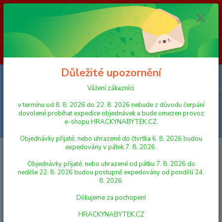
Vážení zákazníci, v termínu od 8. 8. 2026 do 23. 8. 2026 nebude z
důvodu čerpání dovolené probíhat expedice objednávek a bude omezen
provoz e-shopu HRACKYNABYTEK.CZ. Objednávky přijaté, nebo
uhrazené do čtvrtka 6. 8. 2026 budou expedovány v pátek 7. 8. 2026.
Objednávky přijaté, nebo uhrazené od pátku 7. 8. 2026 do neděle 23. 8.
2026 budou postupně expedovány od pondělí 24. 8. 2026. Děkujeme za
pochopení HRACKYNABYTEK.CZ
Důležité upozornění
0
ks
za
0,00 Kč
Vážení zákazníci,
Menu
v termínu od 8. 8. 2026 do 22. 8. 2026 nebude z důvodu čerpání
dovolené probíhat expedice objednávek a bude omezen provoz
e-shopu HRACKYNABYTEK.CZ.
Hledat
Objednávky přijaté, nebo uhrazené do čtvrtka 6. 8. 2026 budou
expedovány v pátek 7. 8. 2026.
Úvod
PLYŠOVÉ HRAČKY
Kašpárek maňásek na ruku plyšový 27 cm s
rolničkami na kartě
Objednávky přijaté, nebo uhrazené od pátku 7. 8. 2026 do
neděle 22. 8. 2026 budou postupně expedovány od pondělí 24.
Kašpárek maňásek na ruku
8. 2026.
plyšový 27 cm s rolničkami na
Děkujeme za pochopení
kartě
HRACKYNABYTEK.CZ