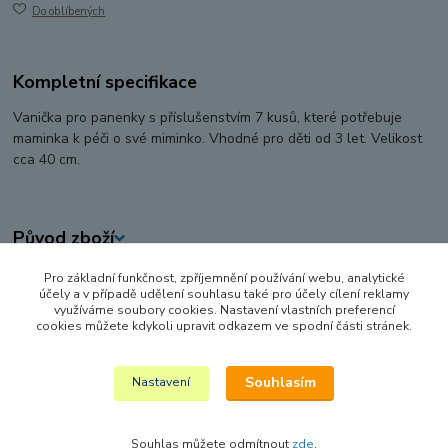
Do oblíbených
Kompletní specifikace
Vanička pro panenky s příslušenstvím 7 kusů, které potřebuje
maminka k péči o své miminko. Vhodné pro děti od 3 let. Velikost
cca 40 cm.
Původ zboží
Pro základní funkčnost, zpříjemnění používání webu, analytické
Zboží zařazeno v kategoriích
účely a v případě udělení souhlasu také pro účely cílení reklamy
využíváme soubory cookies. Nastavení vlastních preferencí
PANENKY, DOPLŇKY K PANENKÁM
cookies můžete kdykoli upravit odkazem ve spodní části stránek.
DOPLŇKY PRO PANENKY
Souhlasím
Nastavení
Souhlas můžete odmítnout
zde
.