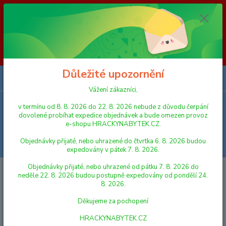
Vážení zákazníci, v termínu od 8. 8. 2026 do 23. 8. 2026 nebude z
důvodu čerpání dovolené probíhat expedice objednávek a bude omezen
provoz e-shopu HRACKYNABYTEK.CZ. Objednávky přijaté, nebo
uhrazené do čtvrtka 6. 8. 2026 budou expedovány v pátek 7. 8. 2026.
Objednávky přijaté, nebo uhrazené od pátku 7. 8. 2026 do neděle 23. 8.
2026 budou postupně expedovány od pondělí 24. 8. 2026. Děkujeme za
pochopení HRACKYNABYTEK.CZ
Důležité upozornění
0
ks
za
0,00 Kč
Vážení zákazníci,
v termínu od 8. 8. 2026 do 22. 8. 2026 nebude z důvodu čerpání
Menu
dovolené probíhat expedice objednávek a bude omezen provoz
e-shopu HRACKYNABYTEK.CZ.
Objednávky přijaté, nebo uhrazené do čtvrtka 6. 8. 2026 budou
Hledat
expedovány v pátek 7. 8. 2026.
Objednávky přijaté, nebo uhrazené od pátku 7. 8. 2026 do
Úvod
PANENKY, DOPLŇKY K PANENKÁM
DOPLŇKY PRO PANENKY
neděle 22. 8. 2026 budou postupně expedovány od pondělí 24.
Klein 1647 Vanička s příslušenstvím
8. 2026.
Klein 1647 Vanička s
Děkujeme za pochopení
příslušenstvím
HRACKYNABYTEK.CZ