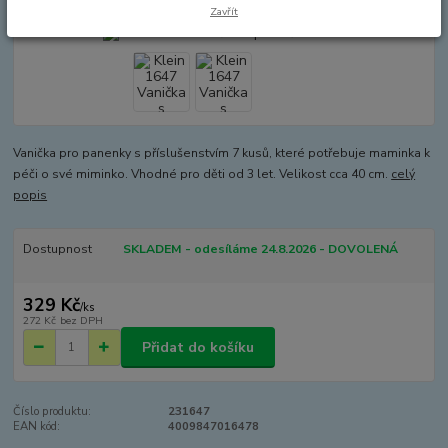
Zavřít
Vanička pro panenky s příslušenstvím 7 kusů, které potřebuje maminka k
péči o své miminko. Vhodné pro děti od 3 let. Velikost cca 40 cm.
celý
popis
Dostupnost
SKLADEM - odesíláme 24.8.2026 - DOVOLENÁ
329 Kč
/
ks
272 Kč
bez DPH
Přidat do košíku
Číslo produktu:
231647
EAN kód:
4009847016478