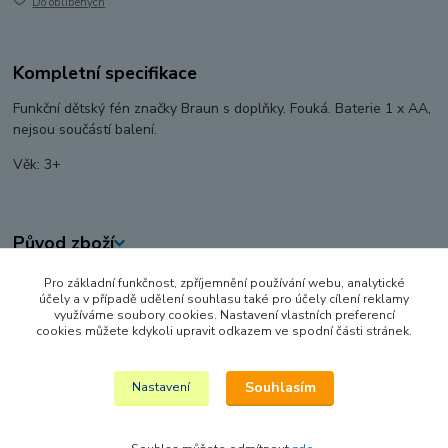
Do oblíbených
Kompletní specifikace
Funkční dětský fén značky Braun s doplňky. Fouká. Baterie 1 x AA,
nejsou součástí balení.
Věk: 3+
Původ zboží
Pro základní funkčnost, zpříjemnění používání webu, analytické
Zboží zařazeno v kategoriích
účely a v případě udělení souhlasu také pro účely cílení reklamy
využíváme soubory cookies. Nastavení vlastních preferencí
KUCHYŇKY, PRODEJNY A DOMÁCNOST
cookies můžete kdykoli upravit odkazem ve spodní části stránek.
DOMÁCNOST, NÁDOBÍ A POTRAVINY
Souhlasím
Nastavení