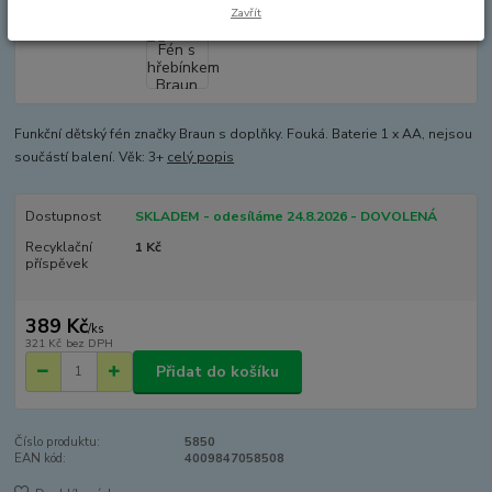
Zavřít
Funkční dětský fén značky Braun s doplňky. Fouká. Baterie 1 x AA, nejsou
součástí balení. Věk: 3+
celý popis
Dostupnost
SKLADEM - odesíláme 24.8.2026 - DOVOLENÁ
Recyklační
1 Kč
příspěvek
389 Kč
/
ks
321 Kč
bez DPH
Přidat do košíku
Číslo produktu:
5850
EAN kód:
4009847058508