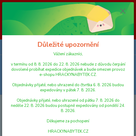
Vážení zákazníci, v termínu od 8. 8. 2026 do 23. 8. 2026 nebude z
důvodu čerpání dovolené probíhat expedice objednávek a bude omezen
provoz e-shopu HRACKYNABYTEK.CZ. Objednávky přijaté, nebo
uhrazené do čtvrtka 6. 8. 2026 budou expedovány v pátek 7. 8. 2026.
Objednávky přijaté, nebo uhrazené od pátku 7. 8. 2026 do neděle 23. 8.
2026 budou postupně expedovány od pondělí 24. 8. 2026. Děkujeme za
pochopení HRACKYNABYTEK.CZ
Důležité upozornění
0
ks
za
0,00 Kč
Vážení zákazníci,
v termínu od 8. 8. 2026 do 22. 8. 2026 nebude z důvodu čerpání
Menu
dovolené probíhat expedice objednávek a bude omezen provoz
e-shopu HRACKYNABYTEK.CZ.
Objednávky přijaté, nebo uhrazené do čtvrtka 6. 8. 2026 budou
Hledat
expedovány v pátek 7. 8. 2026.
Objednávky přijaté, nebo uhrazené od pátku 7. 8. 2026 do
Úvod
KUCHYŇKY, PRODEJNY A DOMÁCNOST
DOMÁCNOST, NÁDOBÍ
neděle 22. 8. 2026 budou postupně expedovány od pondělí 24.
A POTRAVINY
Klein Fén s hřebínkem Braun
8. 2026.
Klein Fén s hřebínkem Braun
Děkujeme za pochopení
HRACKYNABYTEK.CZ