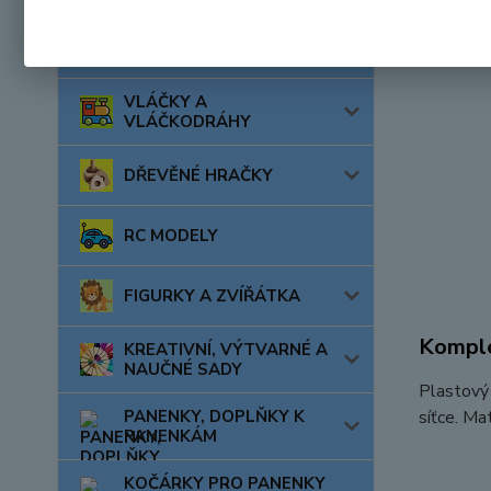
AUTA, LODĚ, LETADLA
VLÁČKY A
VLÁČKODRÁHY
DŘEVĚNÉ HRAČKY
RC MODELY
FIGURKY A ZVÍŘÁTKA
Komple
KREATIVNÍ, VÝTVARNÉ A
NAUČNÉ SADY
Plastový 
PANENKY, DOPLŇKY K
síťce. Ma
PANENKÁM
KOČÁRKY PRO PANENKY