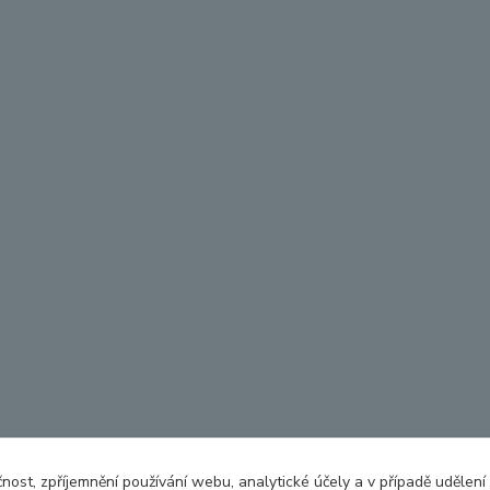
čnost, zpříjemnění používání webu, analytické účely a v případě udělení