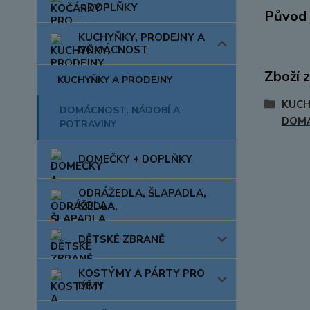
+ DOPLŇKY
Původ 
KUCHYŇKY, PRODEJNY A
DOMÁCNOST
Zboží 
KUCHYŇKY A PRODEJNY
KUCH
DOMÁCNOST, NÁDOBÍ A
DOM
POTRAVINY
DOMEČKY + DOPLŇKY
ODRÁŽEDLA, ŠLAPADLA,
KOLA
DĚTSKÉ ZBRANĚ
KOSTÝMY A PÁRTY PRO
DĚTI