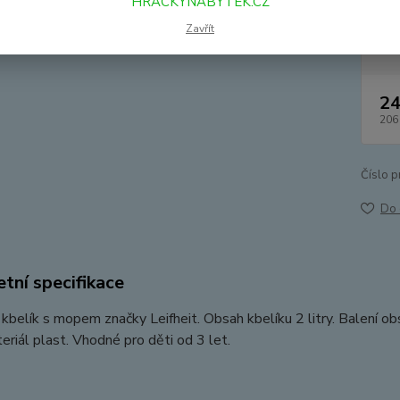
HRACKYNABYTEK.CZ
Zavřít
Dos
24
206
Číslo p
Do 
tní specifikace
kbelík s mopem značky Leifheit. Obsah kbelíku 2 litry. Balení o
teriál plast. Vhodné pro děti od 3 let.