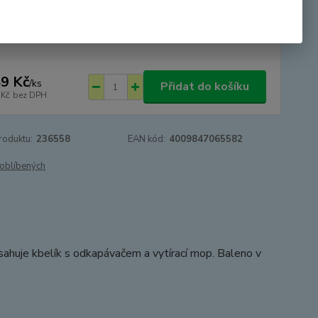
tupnost
SKLADEM
9 Kč
/
ks
Přidat do košíku
 Kč
bez DPH
roduktu:
236558
EAN kód:
4009847065582
oblíbených
bsahuje kbelík s odkapávačem a vytírací mop. Baleno v