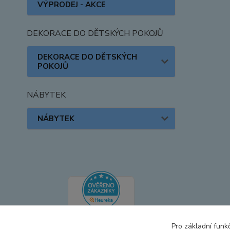
VÝPRODEJ - AKCE
DEKORACE DO DĚTSKÝCH POKOJŮ
DEKORACE DO DĚTSKÝCH
POKOJŮ
NÁBYTEK
NÁBYTEK
Pro základní funk