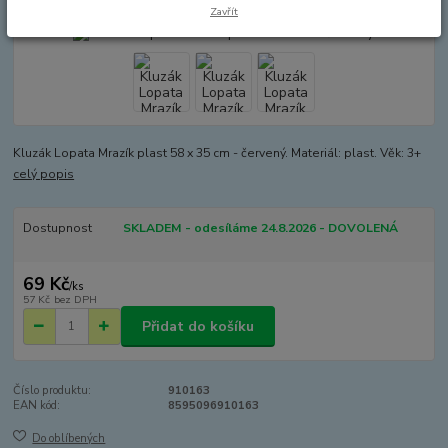
Zavřít
Kluzák Lopata Mrazík plast 58 x 35 cm - červený. Materiál: plast. Věk: 3+
celý popis
Dostupnost
SKLADEM - odesíláme 24.8.2026 - DOVOLENÁ
69 Kč
/
ks
57 Kč
bez DPH
Přidat do košíku
Číslo produktu:
910163
EAN kód:
8595096910163
Do oblíbených