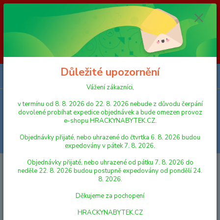
Vážení zákazníci, v termínu od 8. 8. 2026 do 23. 8. 2026 nebude z
důvodu čerpání dovolené probíhat expedice objednávek a bude omezen
provoz e-shopu HRACKYNABYTEK.CZ. Objednávky přijaté, nebo
uhrazené do čtvrtka 6. 8. 2026 budou expedovány v pátek 7. 8. 2026.
Objednávky přijaté, nebo uhrazené od pátku 7. 8. 2026 do neděle 23. 8.
2026 budou postupně expedovány od pondělí 24. 8. 2026. Děkujeme za
pochopení HRACKYNABYTEK.CZ
Důležité upozornění
0
ks
za
0,00 Kč
Vážení zákazníci,
v termínu od 8. 8. 2026 do 22. 8. 2026 nebude z důvodu čerpání
Menu
dovolené probíhat expedice objednávek a bude omezen provoz
e-shopu HRACKYNABYTEK.CZ.
Objednávky přijaté, nebo uhrazené do čtvrtka 6. 8. 2026 budou
Hledat
expedovány v pátek 7. 8. 2026.
Objednávky přijaté, nebo uhrazené od pátku 7. 8. 2026 do
Úvod
HRAČKY NA VEN A SPORT
Kluzák Lopata Mrazík plast 58x35cm
neděle 22. 8. 2026 budou postupně expedovány od pondělí 24.
červený
8. 2026.
Kluzák Lopata Mrazík plast
Děkujeme za pochopení
58x35cm červený
HRACKYNABYTEK.CZ