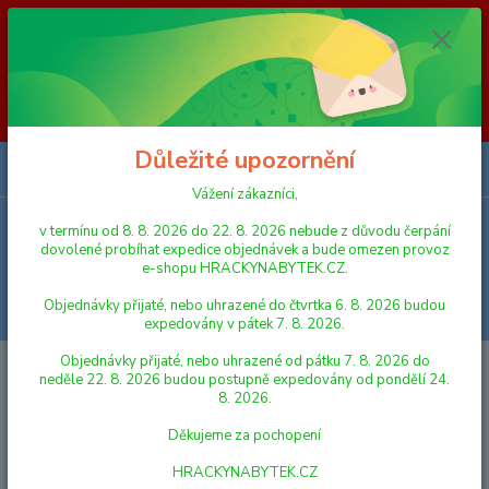
Vážení zákazníci, v termínu od 8. 8. 2026 do 23. 8. 2026 nebude z
důvodu čerpání dovolené probíhat expedice objednávek a bude omezen
provoz e-shopu HRACKYNABYTEK.CZ. Objednávky přijaté, nebo
uhrazené do čtvrtka 6. 8. 2026 budou expedovány v pátek 7. 8. 2026.
Objednávky přijaté, nebo uhrazené od pátku 7. 8. 2026 do neděle 23. 8.
2026 budou postupně expedovány od pondělí 24. 8. 2026. Děkujeme za
pochopení HRACKYNABYTEK.CZ
Důležité upozornění
0
ks
za
0,00 Kč
Vážení zákazníci,
v termínu od 8. 8. 2026 do 22. 8. 2026 nebude z důvodu čerpání
Menu
dovolené probíhat expedice objednávek a bude omezen provoz
e-shopu HRACKYNABYTEK.CZ.
Objednávky přijaté, nebo uhrazené do čtvrtka 6. 8. 2026 budou
Hledat
expedovány v pátek 7. 8. 2026.
Objednávky přijaté, nebo uhrazené od pátku 7. 8. 2026 do
Úvod
DĚTSKÉ KNIHY
Albatros Knížka Co se děje v mraveništi 23x23x2
neděle 22. 8. 2026 budou postupně expedovány od pondělí 24.
cm
8. 2026.
Albatros Knížka Co se děje v
Děkujeme za pochopení
mraveništi 23x23x2 cm
HRACKYNABYTEK.CZ