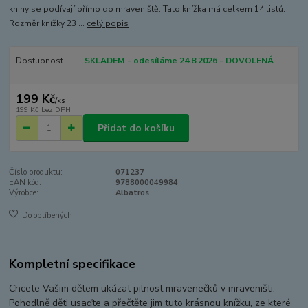
knihy se podívají přímo do mraveniště. Tato knížka má celkem 14 listů.
Rozměr knížky 23 ...
celý popis
Dostupnost
SKLADEM - odesíláme 24.8.2026 - DOVOLENÁ
199 Kč
/
ks
199 Kč
bez DPH
Přidat do košíku
Číslo produktu:
071237
EAN kód:
9788000049984
Výrobce:
Albatros
Do oblíbených
Kompletní specifikace
Chcete Vašim dětem ukázat pilnost mravenečků v mraveništi.
Pohodlně děti usaďte a přečtěte jim tuto krásnou knížku, ze které