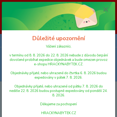
Vážení zákazníci, v termínu od 8. 8. 2026 do 23. 8. 2026 nebude z
důvodu čerpání dovolené probíhat expedice objednávek a bude omezen
provoz e-shopu HRACKYNABYTEK.CZ. Objednávky přijaté, nebo
uhrazené do čtvrtka 6. 8. 2026 budou expedovány v pátek 7. 8. 2026.
Objednávky přijaté, nebo uhrazené od pátku 7. 8. 2026 do neděle 23. 8.
2026 budou postupně expedovány od pondělí 24. 8. 2026. Děkujeme za
pochopení HRACKYNABYTEK.CZ
Důležité upozornění
0
ks
za
0,00 Kč
Vážení zákazníci,
v termínu od 8. 8. 2026 do 22. 8. 2026 nebude z důvodu čerpání
Menu
dovolené probíhat expedice objednávek a bude omezen provoz
e-shopu HRACKYNABYTEK.CZ.
Objednávky přijaté, nebo uhrazené do čtvrtka 6. 8. 2026 budou
Hledat
expedovány v pátek 7. 8. 2026.
Objednávky přijaté, nebo uhrazené od pátku 7. 8. 2026 do
Úvod
DĚTSKÉ KNIHY
Knížka Jak se Honzík naučil zavazovat tkaničku
neděle 22. 8. 2026 budou postupně expedovány od pondělí 24.
8. 2026.
Knížka Jak se Honzík naučil
Děkujeme za pochopení
zavazovat tkaničku
HRACKYNABYTEK.CZ