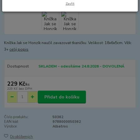
Zavřít
Knížka Jak se Honzík naučil zavazovat tkaničku. Velikost: 18x6x5cm. Věk:
3+
celý popis
Dostupnost
SKLADEM - odesíláme 24.8.2026 - DOVOLENÁ
229 Kč
/
ks
229 Kč
bez DPH
Přidat do košíku
Číslo produktu:
50362
EAN kód:
9788000050362
Výrobce:
Albatros
Do oblíbených