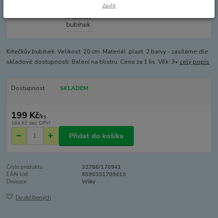
Zavřít
Krtečkův bubínek. Velikost: 20 cm. Materiál: plast. 2 barvy - zasíláme dle
skladové dostupnosti. Balení na blistru. Cena za 1 ks. Věk: 3+
celý popis
Dostupnost
SKLADEM
199 Kč
/
ks
164 Kč
bez DPH
Přidat do košíku
Číslo produktu:
32786/170941
EAN kód:
8590331709410
Dovozce:
Wiky
Do oblíbených