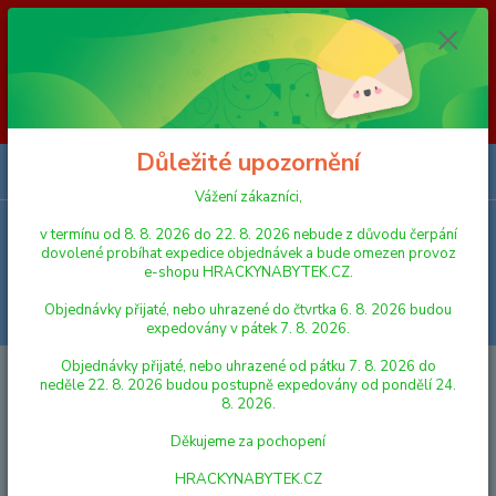
Vážení zákazníci, v termínu od 8. 8. 2026 do 23. 8. 2026 nebude z
důvodu čerpání dovolené probíhat expedice objednávek a bude omezen
provoz e-shopu HRACKYNABYTEK.CZ. Objednávky přijaté, nebo
uhrazené do čtvrtka 6. 8. 2026 budou expedovány v pátek 7. 8. 2026.
Objednávky přijaté, nebo uhrazené od pátku 7. 8. 2026 do neděle 23. 8.
2026 budou postupně expedovány od pondělí 24. 8. 2026. Děkujeme za
pochopení HRACKYNABYTEK.CZ
Důležité upozornění
0
ks
za
0,00 Kč
Vážení zákazníci,
v termínu od 8. 8. 2026 do 22. 8. 2026 nebude z důvodu čerpání
Menu
dovolené probíhat expedice objednávek a bude omezen provoz
e-shopu HRACKYNABYTEK.CZ.
Objednávky přijaté, nebo uhrazené do čtvrtka 6. 8. 2026 budou
Hledat
expedovány v pátek 7. 8. 2026.
Objednávky přijaté, nebo uhrazené od pátku 7. 8. 2026 do
Úvod
HUDEBNÍ NÁSTROJE A HRAČKY
Krtečkův bubínek
neděle 22. 8. 2026 budou postupně expedovány od pondělí 24.
8. 2026.
Krtečkův bubínek
Děkujeme za pochopení
HRACKYNABYTEK.CZ