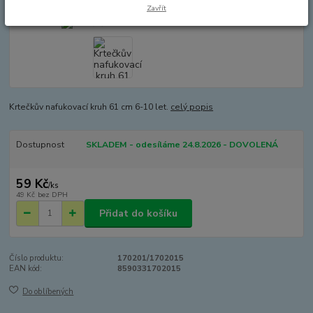
Zavřít
Krtečkův nafukovací kruh 61 cm 6-10 let.
celý popis
Dostupnost
SKLADEM - odesíláme 24.8.2026 - DOVOLENÁ
59 Kč
/
ks
49 Kč
bez DPH
Přidat do košíku
Číslo produktu:
170201/1702015
EAN kód:
8590331702015
Do oblíbených