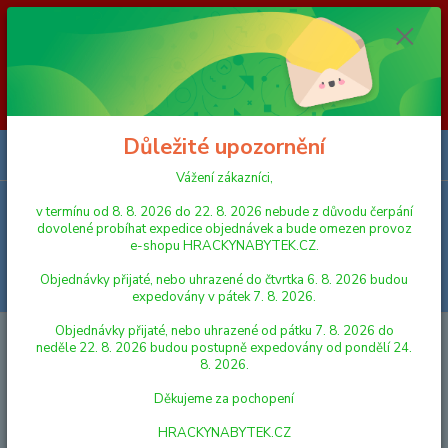
Vážení zákazníci, v termínu od 8. 8. 2026 do 23. 8. 2026 nebude z
důvodu čerpání dovolené probíhat expedice objednávek a bude omezen
provoz e-shopu HRACKYNABYTEK.CZ. Objednávky přijaté, nebo
uhrazené do čtvrtka 6. 8. 2026 budou expedovány v pátek 7. 8. 2026.
Objednávky přijaté, nebo uhrazené od pátku 7. 8. 2026 do neděle 23. 8.
2026 budou postupně expedovány od pondělí 24. 8. 2026. Děkujeme za
pochopení HRACKYNABYTEK.CZ
Důležité upozornění
0
ks
za
0,00 Kč
Vážení zákazníci,
v termínu od 8. 8. 2026 do 22. 8. 2026 nebude z důvodu čerpání
Menu
dovolené probíhat expedice objednávek a bude omezen provoz
e-shopu HRACKYNABYTEK.CZ.
Objednávky přijaté, nebo uhrazené do čtvrtka 6. 8. 2026 budou
Hledat
expedovány v pátek 7. 8. 2026.
Objednávky přijaté, nebo uhrazené od pátku 7. 8. 2026 do
Úvod
NAFUKOVAČKY A HRAČKY K VODĚ
NAFUKOVACÍ KRUHY
neděle 22. 8. 2026 budou postupně expedovány od pondělí 24.
Krtečkův nafukovací kruh 61 cm 6-10 let
8. 2026.
Krtečkův nafukovací kruh 61 cm
Děkujeme za pochopení
6-10 let
HRACKYNABYTEK.CZ