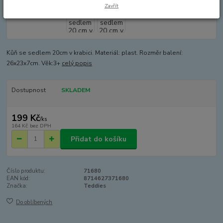
Zavřít
Kůň se sedlem 20cm v krabici. Materiál: plast. Rozměr balení:
26x23x7cm. Věk:3+
celý popis
Dostupnost
SKLADEM
199 Kč
/
ks
164 Kč
bez DPH
Přidat do košíku
Číslo produktu:
71680
EAN kód:
8714627371680
Značka:
Teddies
Do oblíbených