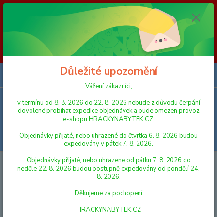
Vážení zákazníci, v termínu od 8. 8. 2026 do 23. 8. 2026 nebude z
důvodu čerpání dovolené probíhat expedice objednávek a bude omezen
provoz e-shopu HRACKYNABYTEK.CZ. Objednávky přijaté, nebo
uhrazené do čtvrtka 6. 8. 2026 budou expedovány v pátek 7. 8. 2026.
Objednávky přijaté, nebo uhrazené od pátku 7. 8. 2026 do neděle 23. 8.
2026 budou postupně expedovány od pondělí 24. 8. 2026. Děkujeme za
pochopení HRACKYNABYTEK.CZ
Důležité upozornění
0
ks
za
0,00 Kč
Vážení zákazníci,
v termínu od 8. 8. 2026 do 22. 8. 2026 nebude z důvodu čerpání
Menu
dovolené probíhat expedice objednávek a bude omezen provoz
e-shopu HRACKYNABYTEK.CZ.
Objednávky přijaté, nebo uhrazené do čtvrtka 6. 8. 2026 budou
Hledat
expedovány v pátek 7. 8. 2026.
Objednávky přijaté, nebo uhrazené od pátku 7. 8. 2026 do
Úvod
FIGURKY A ZVÍŘÁTKA
Kůň se sedlem 20 cm v krabici
neděle 22. 8. 2026 budou postupně expedovány od pondělí 24.
8. 2026.
Kůň se sedlem 20 cm v krabici
Děkujeme za pochopení
HRACKYNABYTEK.CZ