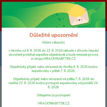
Vážení zákazníci, v termínu od 8. 8. 2026 do 23. 8. 2026 nebude z
důvodu čerpání dovolené probíhat expedice objednávek a bude omezen
provoz e-shopu HRACKYNABYTEK.CZ. Objednávky přijaté, nebo
uhrazené do čtvrtka 6. 8. 2026 budou expedovány v pátek 7. 8. 2026.
Objednávky přijaté, nebo uhrazené od pátku 7. 8. 2026 do neděle 23. 8.
2026 budou postupně expedovány od pondělí 24. 8. 2026. Děkujeme za
pochopení HRACKYNABYTEK.CZ
Důležité upozornění
0
ks
za
0,00 Kč
Vážení zákazníci,
Menu
v termínu od 8. 8. 2026 do 22. 8. 2026 nebude z důvodu čerpání
dovolené probíhat expedice objednávek a bude omezen provoz
e-shopu HRACKYNABYTEK.CZ.
Hledat
Objednávky přijaté, nebo uhrazené do čtvrtka 6. 8. 2026 budou
expedovány v pátek 7. 8. 2026.
Úvod
NAFUKOVAČKY A HRAČKY K VODĚ
MATRACE, ČLUNY A
ZVÍŘÁTKA
Lehátko 183 x 69 cm 2 komory max.90kg 3 barvy v sáčku
Objednávky přijaté, nebo uhrazené od pátku 7. 8. 2026 do
neděle 22. 8. 2026 budou postupně expedovány od pondělí 24.
Lehátko 183 x 69 cm 2 komory
8. 2026.
max.90kg 3 barvy v sáčku
Děkujeme za pochopení
HRACKYNABYTEK.CZ