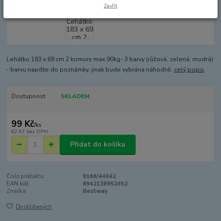
Zavřít
Lehátko 183 x 69 cm 2 komory max.90kg- 3 barvy (růžová, zelená, modrá)
- barvu napište do poznámky, jinak bude vybrána náhodně.
celý popis
Dostupnost
SKLADEM
99 Kč
/
ks
82 Kč
bez DPH
Přidat do košíku
Číslo produktu:
9166/44042
EAN kód:
6942138952452
Značka:
Bestway
Do oblíbených