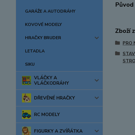
Původ 
GARÁŽE A AUTODRÁHY
KOVOVÉ MODELY
Zboží 
HRAČKY BRUDER
PRO 
LETADLA
STAV
STRO
SIKU
VLÁČKY A
VLÁČKODRÁHY
DŘEVĚNÉ HRAČKY
RC MODELY
FIGURKY A ZVÍŘÁTKA