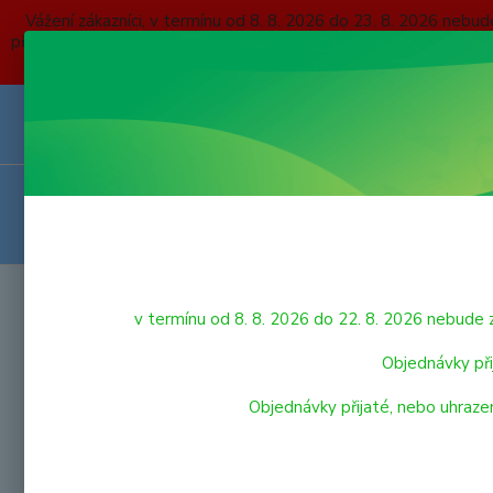
Vážení zákazníci, v termínu od 8. 8. 2026 do 23. 8. 2026 
přijaté, nebo uhrazené do čtvrtka 6. 8. 2026 budou expedovány
O NÁS
KONTAKTY
DOPRAVA A PLATBA
OBCHODNÍ P
VRÁCENÍ ZBOŽÍ
HRAČKY
Úvod
v termínu od 8. 8. 2026 do 22. 8. 2026 nebu
Lena
LEGO
Objednávky při
Objednávky přijaté, nebo uhraze
Akce
VÝPRODEJ HRAČEK
PRO NEJMENŠÍ