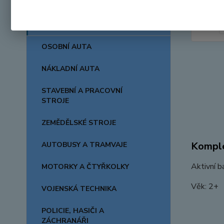
AUTA, LODĚ, LETADLA
OSOBNÍ AUTA
NÁKLADNÍ AUTA
STAVEBNÍ A PRACOVNÍ
STROJE
ZEMĚDĚLSKÉ STROJE
Komple
AUTOBUSY A TRAMVAJE
Aktivní b
MOTORKY A ČTYŘKOLKY
Věk: 2+
VOJENSKÁ TECHNIKA
POLICIE, HASIČI A
ZÁCHRANÁŘI