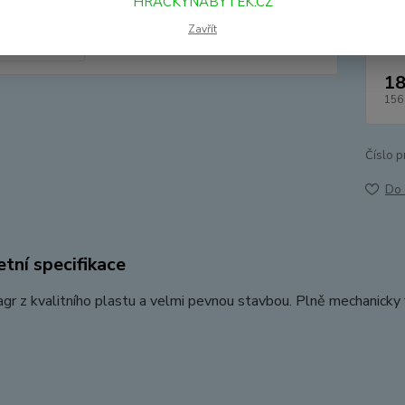
HRACKYNABYTEK.CZ
Dos
Zavřít
18
156
Číslo p
Do 
tní specifikace
agr z kvalitního plastu a velmi pevnou stavbou. Plně mechanicky 