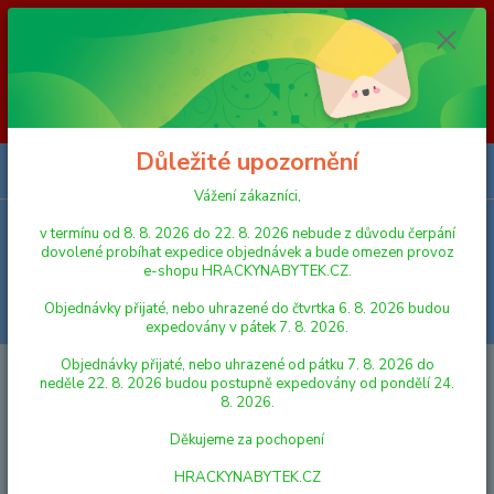
Vážení zákazníci, v termínu od 8. 8. 2026 do 23. 8. 2026 nebude z
důvodu čerpání dovolené probíhat expedice objednávek a bude omezen
provoz e-shopu HRACKYNABYTEK.CZ. Objednávky přijaté, nebo
uhrazené do čtvrtka 6. 8. 2026 budou expedovány v pátek 7. 8. 2026.
Objednávky přijaté, nebo uhrazené od pátku 7. 8. 2026 do neděle 23. 8.
2026 budou postupně expedovány od pondělí 24. 8. 2026. Děkujeme za
pochopení HRACKYNABYTEK.CZ
Důležité upozornění
0
ks
za
0,00 Kč
Vážení zákazníci,
v termínu od 8. 8. 2026 do 22. 8. 2026 nebude z důvodu čerpání
Menu
dovolené probíhat expedice objednávek a bude omezen provoz
e-shopu HRACKYNABYTEK.CZ.
Objednávky přijaté, nebo uhrazené do čtvrtka 6. 8. 2026 budou
Hledat
expedovány v pátek 7. 8. 2026.
Objednávky přijaté, nebo uhrazené od pátku 7. 8. 2026 do
Úvod
AUTA, LODĚ, LETADLA
Lena Auta Truxx traktor v okrasné krabici
neděle 22. 8. 2026 budou postupně expedovány od pondělí 24.
8. 2026.
Lena Auta Truxx traktor v
Děkujeme za pochopení
okrasné krabici
HRACKYNABYTEK.CZ