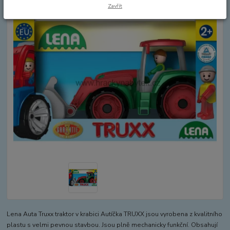
Zavřít
Lena Auta Truxx traktor v krabici Autíčka TRUXX jsou vyrobena z kvalitního
plastu s velmi pevnou stavbou. Jsou plně mechanicky funkční. Obsahují