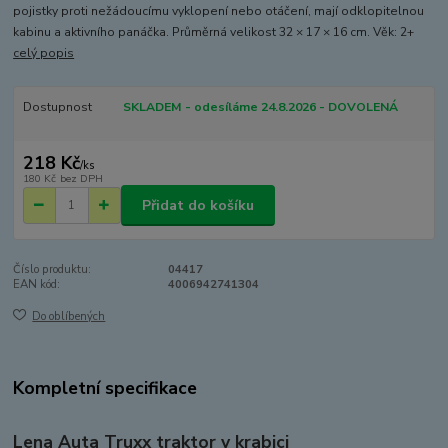
pojistky proti nežádoucímu vyklopení nebo otáčení, mají odklopitelnou
kabinu a aktivního panáčka. Průměrná velikost 32 × 17 × 16 cm. Věk: 2+
celý popis
Dostupnost
SKLADEM - odesíláme 24.8.2026 - DOVOLENÁ
218 Kč
/
ks
180 Kč
bez DPH
Přidat do košíku
Číslo produktu:
04417
EAN kód:
4006942741304
Do oblíbených
Kompletní specifikace
Lena Auta Truxx traktor v krabici