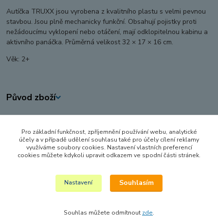
Autíčka TRUXX jsou vyrobena z kvalitního plastu s velmi pevnou
stavbou. Jsou plně mechanicky funkční. Obsahují pojistky proti
nežádoucímu vyklopení nebo otáčení, mají odklopitelnou kabinu a
aktivního panáčka. Průměrná velikost 32 × 17 × 16 cm.
Věk: 2+
Původ zboží
Zboží zařazeno v kategoriích
Pro základní funkčnost, zpříjemnění používání webu, analytické
AUTA, LODĚ, LETADLA
účely a v případě udělení souhlasu také pro účely cílení reklamy
využíváme soubory cookies. Nastavení vlastních preferencí
HRAČKY NA VEN A SPORT
cookies můžete kdykoli upravit odkazem ve spodní části stránek.
ZEMĚDĚLSKÉ STROJE
Souhlasím
Nastavení
Souhlas můžete odmítnout
zde
.