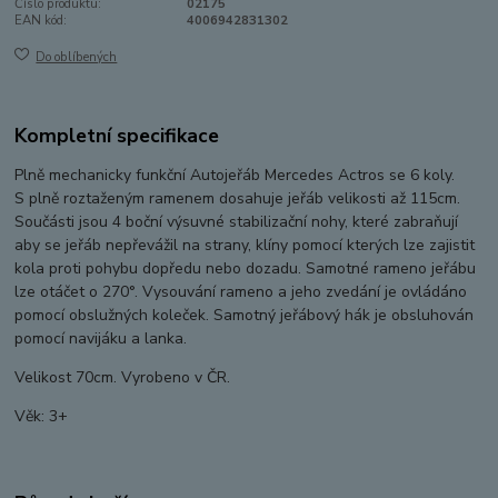
Číslo produktu:
02175
EAN kód:
4006942831302
Do oblíbených
Kompletní specifikace
Plně mechanicky funkční Autojeřáb Mercedes Actros se 6 koly.
S plně roztaženým ramenem dosahuje jeřáb velikosti až 115cm.
Součásti jsou 4 boční výsuvné stabilizační nohy, které zabraňují
aby se jeřáb nepřevážil na strany, klíny pomocí kterých lze zajistit
kola proti pohybu dopředu nebo dozadu. Samotné rameno jeřábu
lze otáčet o 270°. Vysouvání rameno a jeho zvedání je ovládáno
pomocí obslužných koleček. Samotný jeřábový hák je obsluhován
pomocí navijáku a lanka.
Velikost 70cm. Vyrobeno v ČR.
Věk: 3+