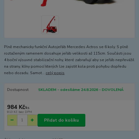
Plně mechanicky funkční Autojeřáb Mercedes Actros se 6 koly. S plně
roztaženým ramenem dosahuje jeřáb velikosti až 115cm. Součásti jsou
4 boční výsuvné stabilizační nohy, které zabraňují aby se jeřáb nepřevážil
na strany, klíny pomocí kterých lze zajistit kola proti pohybu dopředu
nebo dozadu. Samot...
celý popis
Dostupnost
SKLADEM - odesíláme 24.8.2026 - DOVOLENÁ
984 Kč
/
ks
813 Kč
bez DPH
Přidat do košíku