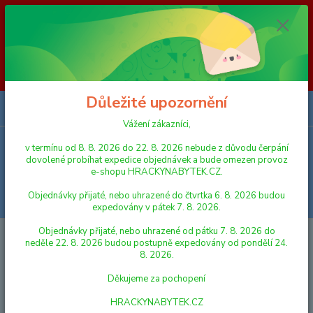
Vážení zákazníci, v termínu od 8. 8. 2026 do 23. 8. 2026 nebude z
důvodu čerpání dovolené probíhat expedice objednávek a bude omezen
provoz e-shopu HRACKYNABYTEK.CZ. Objednávky přijaté, nebo
uhrazené do čtvrtka 6. 8. 2026 budou expedovány v pátek 7. 8. 2026.
Objednávky přijaté, nebo uhrazené od pátku 7. 8. 2026 do neděle 23. 8.
2026 budou postupně expedovány od pondělí 24. 8. 2026. Děkujeme za
pochopení HRACKYNABYTEK.CZ
Důležité upozornění
0
ks
za
0,00 Kč
Vážení zákazníci,
v termínu od 8. 8. 2026 do 22. 8. 2026 nebude z důvodu čerpání
Menu
dovolené probíhat expedice objednávek a bude omezen provoz
e-shopu HRACKYNABYTEK.CZ.
Objednávky přijaté, nebo uhrazené do čtvrtka 6. 8. 2026 budou
Hledat
expedovány v pátek 7. 8. 2026.
Objednávky přijaté, nebo uhrazené od pátku 7. 8. 2026 do
Úvod
AUTA, LODĚ, LETADLA
Lena Autojeřáb Actros 3-osý, Arocs
neděle 22. 8. 2026 budou postupně expedovány od pondělí 24.
8. 2026.
Lena Autojeřáb Actros 3-osý,
Děkujeme za pochopení
Arocs
HRACKYNABYTEK.CZ