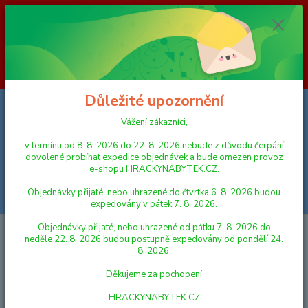
Vážení zákazníci, v termínu od 8. 8. 2026 do 23. 8. 2026 nebude z
důvodu čerpání dovolené probíhat expedice objednávek a bude omezen
provoz e-shopu HRACKYNABYTEK.CZ. Objednávky přijaté, nebo
uhrazené do čtvrtka 6. 8. 2026 budou expedovány v pátek 7. 8. 2026.
Objednávky přijaté, nebo uhrazené od pátku 7. 8. 2026 do neděle 23. 8.
2026 budou postupně expedovány od pondělí 24. 8. 2026. Děkujeme za
pochopení HRACKYNABYTEK.CZ
Důležité upozornění
0
ks
za
0,00 Kč
Vážení zákazníci,
v termínu od 8. 8. 2026 do 22. 8. 2026 nebude z důvodu čerpání
Menu
dovolené probíhat expedice objednávek a bude omezen provoz
e-shopu HRACKYNABYTEK.CZ.
Objednávky přijaté, nebo uhrazené do čtvrtka 6. 8. 2026 budou
Hledat
expedovány v pátek 7. 8. 2026.
Objednávky přijaté, nebo uhrazené od pátku 7. 8. 2026 do
Úvod
PRO NEJMENŠÍ
Lena Hrající skříňka mlýnek Kačenky kov 8 cm
neděle 22. 8. 2026 budou postupně expedovány od pondělí 24.
8. 2026.
Lena Hrající skříňka mlýnek
Děkujeme za pochopení
Kačenky kov 8 cm
HRACKYNABYTEK.CZ