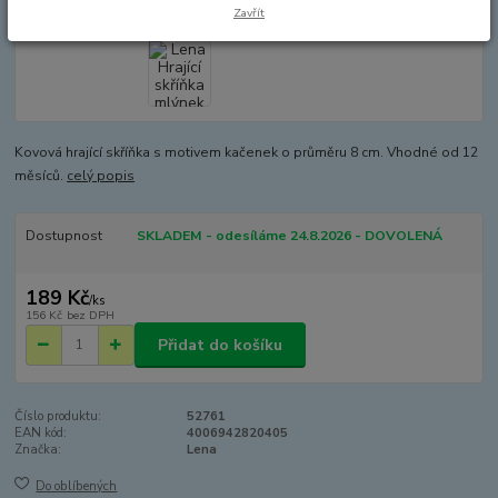
Zavřít
Kovová hrající skříňka s motivem kačenek o průměru 8 cm. Vhodné od 12
měsíců.
celý popis
Dostupnost
SKLADEM - odesíláme 24.8.2026 - DOVOLENÁ
189 Kč
/
ks
156 Kč
bez DPH
Přidat do košíku
Číslo produktu:
52761
EAN kód:
4006942820405
Značka:
Lena
Do oblíbených