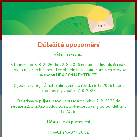
Vážení zákazníci, v termínu od 8. 8. 2026 do 23. 8. 2026 nebude z
důvodu čerpání dovolené probíhat expedice objednávek a bude omezen
provoz e-shopu HRACKYNABYTEK.CZ. Objednávky přijaté, nebo
uhrazené do čtvrtka 6. 8. 2026 budou expedovány v pátek 7. 8. 2026.
Objednávky přijaté, nebo uhrazené od pátku 7. 8. 2026 do neděle 23. 8.
2026 budou postupně expedovány od pondělí 24. 8. 2026. Děkujeme za
pochopení HRACKYNABYTEK.CZ
Důležité upozornění
0
ks
za
0,00 Kč
Vážení zákazníci,
v termínu od 8. 8. 2026 do 22. 8. 2026 nebude z důvodu čerpání
Menu
dovolené probíhat expedice objednávek a bude omezen provoz
e-shopu HRACKYNABYTEK.CZ.
Objednávky přijaté, nebo uhrazené do čtvrtka 6. 8. 2026 budou
Hledat
expedovány v pátek 7. 8. 2026.
Objednávky přijaté, nebo uhrazené od pátku 7. 8. 2026 do
Úvod
PRO NEJMENŠÍ
Lena Káča selský dvůr kov/plast průměr 13cm
neděle 22. 8. 2026 budou postupně expedovány od pondělí 24.
8. 2026.
Lena Káča selský dvůr kov/plast
Děkujeme za pochopení
průměr 13cm
HRACKYNABYTEK.CZ