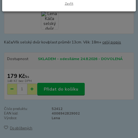
Zavřít
Káča/Vlk selský dvůr kov/plast průměr 13cm. Věk: 18m+
celý popis
Dostupnost
SKLADEM - odesíláme 24.8.2026 - DOVOLENÁ
179 Kč
/
ks
148 Kč
bez DPH
Přidat do košíku
Číslo produktu:
52412
EAN kód:
4006942829002
Výrobce:
Lena
Do oblíbených