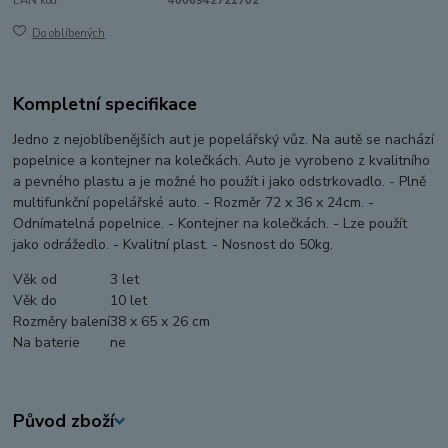
EAN kód:
4006942721702
Do oblíbených
Kompletní specifikace
Jedno z nejoblíbenějších aut je popelářský vůz. Na autě se nachází
popelnice a kontejner na kolečkách. Auto je vyrobeno z kvalitního
a pevného plastu a je možné ho použít i jako odstrkovadlo. - Plně
multifunkční popelářské auto. - Rozměr 72 x 36 x 24cm. -
Odnímatelná popelnice. - Kontejner na kolečkách. - Lze použít
jako odrážedlo. - Kvalitní plast. - Nosnost do 50kg.
Věk od
3 let
Věk do
10 let
Rozměry balení
38 x 65 x 26 cm
Na baterie
ne
Původ zboží