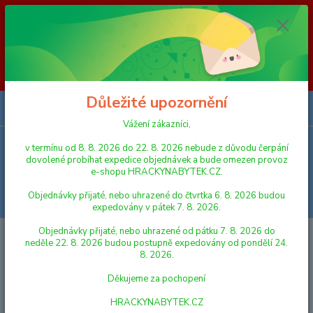
Vážení zákazníci, v termínu od 8. 8. 2026 do 23. 8. 2026 nebude z
důvodu čerpání dovolené probíhat expedice objednávek a bude omezen
provoz e-shopu HRACKYNABYTEK.CZ. Objednávky přijaté, nebo
uhrazené do čtvrtka 6. 8. 2026 budou expedovány v pátek 7. 8. 2026.
Objednávky přijaté, nebo uhrazené od pátku 7. 8. 2026 do neděle 23. 8.
2026 budou postupně expedovány od pondělí 24. 8. 2026. Děkujeme za
pochopení HRACKYNABYTEK.CZ
Důležité upozornění
0
ks
za
0,00 Kč
Vážení zákazníci,
v termínu od 8. 8. 2026 do 22. 8. 2026 nebude z důvodu čerpání
Menu
dovolené probíhat expedice objednávek a bude omezen provoz
e-shopu HRACKYNABYTEK.CZ.
Objednávky přijaté, nebo uhrazené do čtvrtka 6. 8. 2026 budou
Hledat
expedovány v pátek 7. 8. 2026.
Objednávky přijaté, nebo uhrazené od pátku 7. 8. 2026 do
Úvod
AUTA, LODĚ, LETADLA
Lena Popelářské auto 70 cm
neděle 22. 8. 2026 budou postupně expedovány od pondělí 24.
8. 2026.
Lena Popelářské auto 70 cm
Děkujeme za pochopení
Akce
HRACKYNABYTEK.CZ