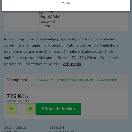
Zavřít
Jedno z nejoblíbenějších aut je popelářský vůz. Na autě se nachází
popelnice a kontejner na kolečkách. Auto je vyrobeno z kvalitního a
pevného plastu a je možné ho použít i jako odstrkovadlo. - Plně
multifunkční popelářské auto. - Rozměr 72 x 36 x 24cm. - Odnímatelná
popelnice. - Kontejner na kolečk...
celý popis
Dostupnost
SKLADEM - odesíláme 24.8.2026 - DOVOLENÁ
726 Kč
/
ks
600 Kč
bez DPH
Přidat do košíku
Číslo produktu:
2166LEN