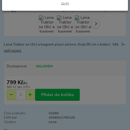
Zavřít
Lena Traktor se lžící a bagrem plast zeleno-žlutý 65 cm v krabici. Věk: 3+
celý popis
Dostupnost
SKLADEM
799 Kč
/
ks
660 Kč
bez DPH
Přidat do košíku
Číslo produktu:
02080
EAN kód:
4006942780105
Výrobce:
Lena