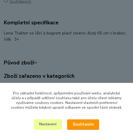
Do oblíbených
Kompletní specifikace
Lena Traktor se lžící a bagrem plast zeleno-žlutý 65 cm v krabici.
Věk: 3+
Původ zboží
Zboží zařazeno v kategoriích
AUTA, LODĚ, LETADLA
Pro základní funkčnost, zpříjemnění používání webu, analytické
HRAČKY NA VEN A SPORT
účely a v případě udělení souhlasu také pro účely cílení reklamy
využíváme soubory cookies. Nastavení vlastních preferencí
ZEMĚDĚLSKÉ STROJE
cookies můžete kdykoli upravit odkazem ve spodní části stránek.
PÍSKOVIŠTĚ
Souhlasím
Nastavení