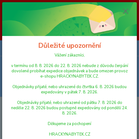
Vážení zákazníci, v termínu od 8. 8. 2026 do 23. 8. 2026 nebude z
důvodu čerpání dovolené probíhat expedice objednávek a bude omezen
provoz e-shopu HRACKYNABYTEK.CZ. Objednávky přijaté, nebo
uhrazené do čtvrtka 6. 8. 2026 budou expedovány v pátek 7. 8. 2026.
Objednávky přijaté, nebo uhrazené od pátku 7. 8. 2026 do neděle 23. 8.
2026 budou postupně expedovány od pondělí 24. 8. 2026. Děkujeme za
pochopení HRACKYNABYTEK.CZ
Důležité upozornění
0
ks
za
0,00 Kč
Vážení zákazníci,
v termínu od 8. 8. 2026 do 22. 8. 2026 nebude z důvodu čerpání
Menu
dovolené probíhat expedice objednávek a bude omezen provoz
e-shopu HRACKYNABYTEK.CZ.
Objednávky přijaté, nebo uhrazené do čtvrtka 6. 8. 2026 budou
Hledat
expedovány v pátek 7. 8. 2026.
Objednávky přijaté, nebo uhrazené od pátku 7. 8. 2026 do
Úvod
AUTA, LODĚ, LETADLA
ZEMĚDĚLSKÉ STROJE
Lena Traktor se
neděle 22. 8. 2026 budou postupně expedovány od pondělí 24.
lžící a bagrem plast zeleno-žlutý 65 cm
8. 2026.
Lena Traktor se lžící a bagrem
Děkujeme za pochopení
plast zeleno-žlutý 65 cm
HRACKYNABYTEK.CZ