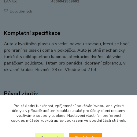
EAN kód:
4006942869602
Do oblíbených
Kompletní specifikace
Auto z kvalitního plastu a s velmi pevnou stavbou, která se hodí
pro hraní na písek i doma v pokojíčku. Auto je plně mechanicky
funkční, s odklopitelnou kabinou, otevíracími dveřmi, aktivním
panáčkem policistou, štítem pro panáčka, dopravní zábranou, v
okrasné krabici. Rozměr: 29 cm Vhodné od 2 let.
Původ zboží
Pro základní funkčnost, zpříjemnění používání webu, analytické
Zboží zařazeno v kategoriích
účely a v případě udělení souhlasu také pro účely cílení reklamy
využíváme soubory cookies. Nastavení vlastních preferencí
AUTA, LODĚ, LETADLA
cookies můžete kdykoli upravit odkazem ve spodní části stránek.
POLICIE, HASIČI A ZÁCHRANÁŘI