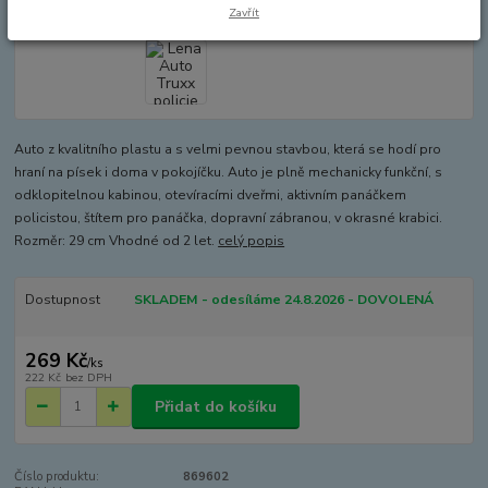
Zavřít
Auto z kvalitního plastu a s velmi pevnou stavbou, která se hodí pro
hraní na písek i doma v pokojíčku. Auto je plně mechanicky funkční, s
odklopitelnou kabinou, otevíracími dveřmi, aktivním panáčkem
policistou, štítem pro panáčka, dopravní zábranou, v okrasné krabici.
Rozměr: 29 cm Vhodné od 2 let.
celý popis
Dostupnost
SKLADEM - odesíláme 24.8.2026 - DOVOLENÁ
269 Kč
/
ks
222 Kč
bez DPH
Přidat do košíku
Číslo produktu:
869602