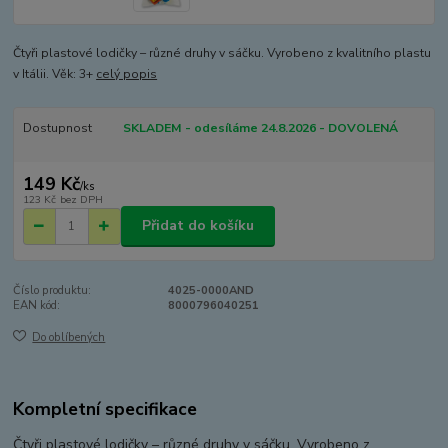
Čtyři plastové lodičky – různé druhy v sáčku. Vyrobeno z kvalitního plastu
v Itálii. Věk: 3+
celý popis
Dostupnost
SKLADEM - odesíláme 24.8.2026 - DOVOLENÁ
149 Kč
/
ks
123 Kč
bez DPH
Přidat do košíku
Číslo produktu:
4025-0000AND
EAN kód:
8000796040251
Do oblíbených
Kompletní specifikace
Čtyři plastové lodičky – různé druhy v sáčku. Vyrobeno z