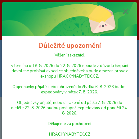
Vážení zákazníci, v termínu od 8. 8. 2026 do 23. 8. 2026 nebude z
důvodu čerpání dovolené probíhat expedice objednávek a bude omezen
provoz e-shopu HRACKYNABYTEK.CZ. Objednávky přijaté, nebo
uhrazené do čtvrtka 6. 8. 2026 budou expedovány v pátek 7. 8. 2026.
Objednávky přijaté, nebo uhrazené od pátku 7. 8. 2026 do neděle 23. 8.
2026 budou postupně expedovány od pondělí 24. 8. 2026. Děkujeme za
pochopení HRACKYNABYTEK.CZ
Důležité upozornění
0
ks
za
0,00 Kč
Vážení zákazníci,
v termínu od 8. 8. 2026 do 22. 8. 2026 nebude z důvodu čerpání
Menu
dovolené probíhat expedice objednávek a bude omezen provoz
e-shopu HRACKYNABYTEK.CZ.
Objednávky přijaté, nebo uhrazené do čtvrtka 6. 8. 2026 budou
Hledat
expedovány v pátek 7. 8. 2026.
Objednávky přijaté, nebo uhrazené od pátku 7. 8. 2026 do
Úvod
PRO NEJMENŠÍ
HRAČKY DO VANY
Alltoys Androni Lodičky v
neděle 22. 8. 2026 budou postupně expedovány od pondělí 24.
sáčku
8. 2026.
Alltoys Androni Lodičky v sáčku
Děkujeme za pochopení
HRACKYNABYTEK.CZ