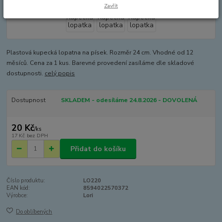
Zavřít
Plastová kupecká lopatna na písek. Rozměr 24 cm. Vhodné od 12
měsíců. Cena za 1 kus. Barevné provedení zasíláme dle skladové
dostupnosti.
celý popis
Dostupnost
SKLADEM - odesíláme 24.8.2026 - DOVOLENÁ
20 Kč
/
ks
17 Kč
bez DPH
Přidat do košíku
Číslo produktu:
LO220
EAN kód:
8594022570372
Výrobce:
Lori
Do oblíbených