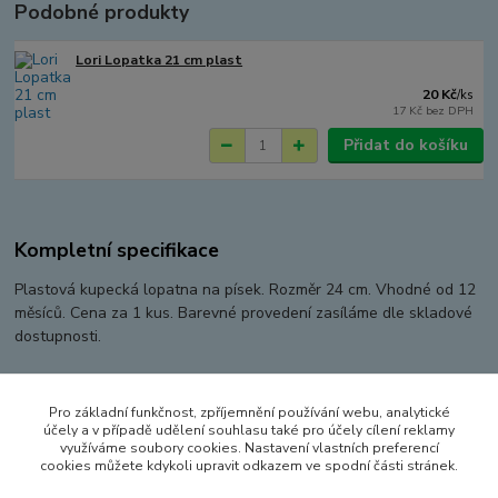
Podobné produkty
Lori Lopatka 21 cm plast
20 Kč
/
ks
17 Kč
bez DPH
Přidat do košíku
Kompletní specifikace
Plastová kupecká lopatna na písek. Rozměr 24 cm. Vhodné od 12
měsíců. Cena za 1 kus. Barevné provedení zasíláme dle skladové
dostupnosti.
Pro základní funkčnost, zpříjemnění používání webu, analytické
Zboží zařazeno v kategoriích
účely a v případě udělení souhlasu také pro účely cílení reklamy
využíváme soubory cookies. Nastavení vlastních preferencí
HRAČKY NA VEN A SPORT
cookies můžete kdykoli upravit odkazem ve spodní části stránek.
PÍSKOVIŠTĚ