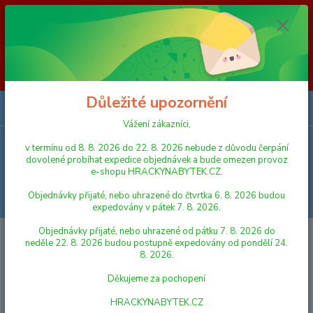
Vážení zákazníci, v termínu od 8. 8. 2026 do 23. 8. 2026 nebude z
důvodu čerpání dovolené probíhat expedice objednávek a bude omezen
provoz e-shopu HRACKYNABYTEK.CZ. Objednávky přijaté, nebo
uhrazené do čtvrtka 6. 8. 2026 budou expedovány v pátek 7. 8. 2026.
Objednávky přijaté, nebo uhrazené od pátku 7. 8. 2026 do neděle 23. 8.
2026 budou postupně expedovány od pondělí 24. 8. 2026. Děkujeme za
pochopení HRACKYNABYTEK.CZ
Důležité upozornění
0
ks
za
0,00 Kč
Vážení zákazníci,
v termínu od 8. 8. 2026 do 22. 8. 2026 nebude z důvodu čerpání
Menu
dovolené probíhat expedice objednávek a bude omezen provoz
e-shopu HRACKYNABYTEK.CZ.
Objednávky přijaté, nebo uhrazené do čtvrtka 6. 8. 2026 budou
Hledat
expedovány v pátek 7. 8. 2026.
Objednávky přijaté, nebo uhrazené od pátku 7. 8. 2026 do
Úvod
HRAČKY NA VEN A SPORT
PÍSKOVIŠTĚ
Lori Kupecká lopatka
neděle 22. 8. 2026 budou postupně expedovány od pondělí 24.
8. 2026.
Lori Kupecká lopatka
Děkujeme za pochopení
HRACKYNABYTEK.CZ