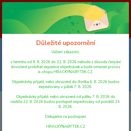
Vážení zákazníci, v termínu od 8. 8. 2026 do 23. 8. 2026 nebude z
důvodu čerpání dovolené probíhat expedice objednávek a bude omezen
provoz e-shopu HRACKYNABYTEK.CZ. Objednávky přijaté, nebo
uhrazené do čtvrtka 6. 8. 2026 budou expedovány v pátek 7. 8. 2026.
Objednávky přijaté, nebo uhrazené od pátku 7. 8. 2026 do neděle 23. 8.
2026 budou postupně expedovány od pondělí 24. 8. 2026. Děkujeme za
pochopení HRACKYNABYTEK.CZ
Důležité upozornění
0
ks
za
0,00 Kč
Vážení zákazníci,
v termínu od 8. 8. 2026 do 22. 8. 2026 nebude z důvodu čerpání
Menu
dovolené probíhat expedice objednávek a bude omezen provoz
e-shopu HRACKYNABYTEK.CZ.
Objednávky přijaté, nebo uhrazené do čtvrtka 6. 8. 2026 budou
Hledat
expedovány v pátek 7. 8. 2026.
Objednávky přijaté, nebo uhrazené od pátku 7. 8. 2026 do
Úvod
PLYŠOVÉ HRAČKY
Lumpin Myšák Richie, malý
neděle 22. 8. 2026 budou postupně expedovány od pondělí 24.
8. 2026.
Lumpin Myšák Richie, malý
Děkujeme za pochopení
HRACKYNABYTEK.CZ