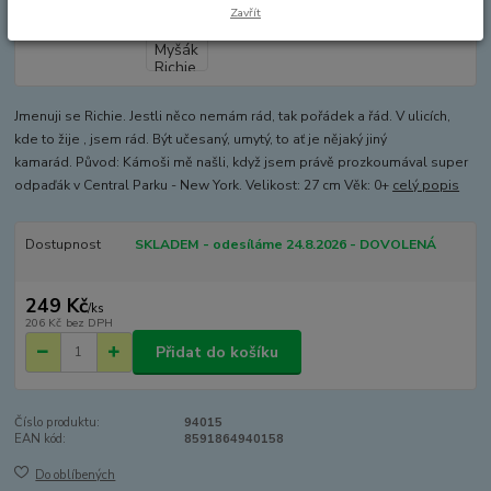
Zavřít
Jmenuji se Richie. Jestli něco nemám rád, tak pořádek a řád. V ulicích,
kde to žije , jsem rád. Být učesaný, umytý, to ať je nějaký jiný
kamarád. Původ: Kámoši mě našli, když jsem právě prozkoumával super
odpaďák v Central Parku - New York. Velikost: 27 cm Věk: 0+
celý popis
Dostupnost
SKLADEM - odesíláme 24.8.2026 - DOVOLENÁ
249 Kč
/
ks
206 Kč
bez DPH
Přidat do košíku
Číslo produktu:
94015
EAN kód:
8591864940158
Do oblíbených