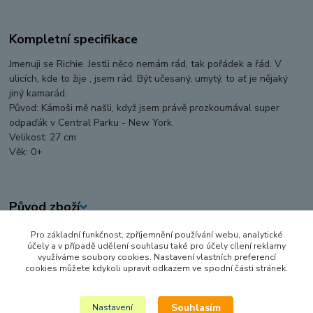
Kompletní specifikace
Jmenuji se Richie. Jestli něco nemám rád, tak pořádek a řád. V
ulicích, kde to žije , jsem rád. Být učesaný, umytý, to ať je nějaký
jiný kamarád.
Původ: Kámoši mě našli, když jsem právě prozkoumával super
odpaďák v Central Parku - New York.
Velikost: 27 cm
Věk: 0+
Původ zboží
Pro základní funkčnost, zpříjemnění používání webu, analytické
Zboží zařazeno v kategoriích
účely a v případě udělení souhlasu také pro účely cílení reklamy
využíváme soubory cookies. Nastavení vlastních preferencí
PLYŠOVÉ HRAČKY
cookies můžete kdykoli upravit odkazem ve spodní části stránek.
ZVÍŘÁTKA
Souhlasím
Nastavení