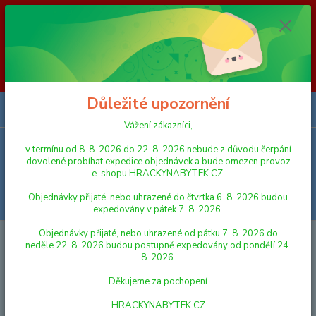
Vážení zákazníci, v termínu od 8. 8. 2026 do 23. 8. 2026 nebude z
důvodu čerpání dovolené probíhat expedice objednávek a bude omezen
provoz e-shopu HRACKYNABYTEK.CZ. Objednávky přijaté, nebo
uhrazené do čtvrtka 6. 8. 2026 budou expedovány v pátek 7. 8. 2026.
Objednávky přijaté, nebo uhrazené od pátku 7. 8. 2026 do neděle 23. 8.
2026 budou postupně expedovány od pondělí 24. 8. 2026. Děkujeme za
pochopení HRACKYNABYTEK.CZ
Důležité upozornění
0
ks
za
0,00 Kč
Vážení zákazníci,
v termínu od 8. 8. 2026 do 22. 8. 2026 nebude z důvodu čerpání
Menu
dovolené probíhat expedice objednávek a bude omezen provoz
e-shopu HRACKYNABYTEK.CZ.
Objednávky přijaté, nebo uhrazené do čtvrtka 6. 8. 2026 budou
Hledat
expedovány v pátek 7. 8. 2026.
Objednávky přijaté, nebo uhrazené od pátku 7. 8. 2026 do
Úvod
HRY A HLAVOLAMY
CESTOVNÍ HRY
Mac Toys LCD hra
neděle 22. 8. 2026 budou postupně expedovány od pondělí 24.
zápas
8. 2026.
Mac Toys LCD hra zápas
Děkujeme za pochopení
HRACKYNABYTEK.CZ