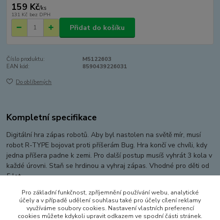
159 Kč
/
ks
131 Kč
bez DPH
Přidat do košíku
Číslo produktu:
M5122603
EAN kód:
8590439226031
Do oblíbených
Kompletní specifikace
Digitální hra zápas robotů. Aby byl nastolen na světě mír, musí
robot R-TYPE bojovat proti příšerám Bug. Hra končí ve chvíli, kdy
jedna příšera padne k zemi. Pro další postup musíš vyhrát 3 kola v
každé úrovni. Staň se hrdinou a vyhraj zápas. Vhodné pro děti od
5 let.
Pro základní funkčnost, zpříjemnění používání webu, analytické
Výrobek na baterie - 2XLR44 - jsou součástí.
účely a v případě udělení souhlasu také pro účely cílení reklamy
využíváme soubory cookies. Nastavení vlastních preferencí
cookies můžete kdykoli upravit odkazem ve spodní části stránek.