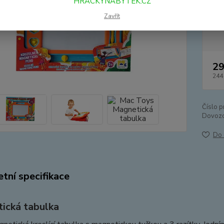
HRACKYNABYTEK.CZ
Zavřít
Dos
29
244
Číslo p
Dovozc
Do 
tní specifikace
ická tabulka