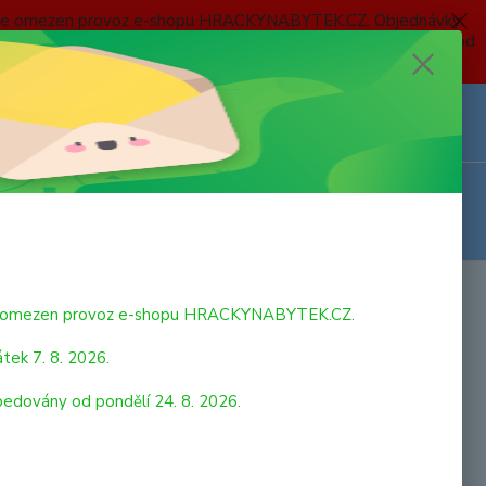
 a bude omezen provoz e-shopu HRACKYNABYTEK.CZ. Objednávky
 7. 8. 2026 do neděle 23. 8. 2026 budou postupně expedovány od
Z
Přihlášení
0
ks
za
0,00 Kč
tická tabulka
bude omezen provoz e-shopu HRACKYNABYTEK.CZ.
tek 7. 8. 2026.
pedovány od pondělí 24. 8. 2026.
ická tabulka Velká magnetická kreslící tabulka s magnetickou
 a 3 razítky. Jedním tahem namalovaný obrázek smažete a
 začít malovat nový. Vhodné pro děti od 3 let.
celý popis