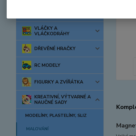
AUTA, LODĚ, LETADLA
VLÁČKY A
VLÁČKODRÁHY
DŘEVĚNÉ HRAČKY
RC MODELY
FIGURKY A ZVÍŘÁTKA
KREATIVNÍ, VÝTVARNÉ A
NAUČNÉ SADY
Komple
MODELÍNY, PLASTELÍNY, SLIZ
Magnet
MALOVÁNÍ