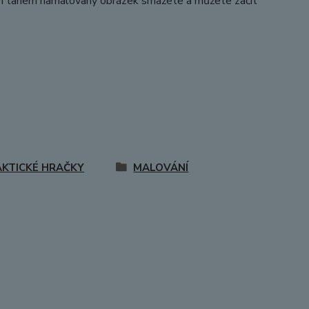
dním tahem namalovaný obrázek smažete a můžete začít
AKTICKÉ HRAČKY
MALOVÁNÍ