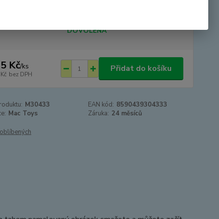
tupnost
SKLADEM - odesíláme 24.8.2026 -
DOVOLENÁ
5 Kč
/
ks
Přidat do košíku
 Kč
bez DPH
roduktu:
M30433
EAN kód:
8590439304333
e:
Mac Toys
Záruka:
24 měsíců
oblíbených