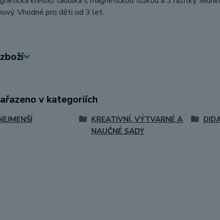
netická kreslící tabulka s magnetickou tužkou a 3 razítky. Je
ový. Vhodné pro děti od 3 let.
zboží
zařazeno v kategoriích
NEJMENŠÍ
KREATIVNÍ, VÝTVARNÉ A
DID
NAUČNÉ SADY