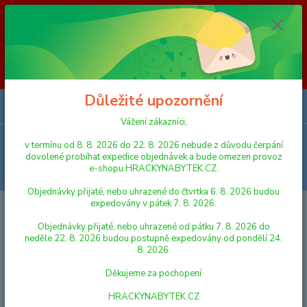
Vážení zákazníci, v termínu od 8. 8. 2026 do 23. 8. 2026 nebude z
důvodu čerpání dovolené probíhat expedice objednávek a bude omezen
provoz e-shopu HRACKYNABYTEK.CZ. Objednávky přijaté, nebo
uhrazené do čtvrtka 6. 8. 2026 budou expedovány v pátek 7. 8. 2026.
Objednávky přijaté, nebo uhrazené od pátku 7. 8. 2026 do neděle 23. 8.
2026 budou postupně expedovány od pondělí 24. 8. 2026. Děkujeme za
pochopení HRACKYNABYTEK.CZ
Důležité upozornění
0
ks
za
0,00 Kč
Vážení zákazníci,
Menu
v termínu od 8. 8. 2026 do 22. 8. 2026 nebude z důvodu čerpání
dovolené probíhat expedice objednávek a bude omezen provoz
e-shopu HRACKYNABYTEK.CZ.
Hledat
Objednávky přijaté, nebo uhrazené do čtvrtka 6. 8. 2026 budou
expedovány v pátek 7. 8. 2026.
Úvod
AUTA, LODĚ, LETADLA
GARÁŽE A AUTODRÁHY
Mac Toys
Svítící dráha, 192 dílů
Objednávky přijaté, nebo uhrazené od pátku 7. 8. 2026 do
neděle 22. 8. 2026 budou postupně expedovány od pondělí 24.
Mac Toys Svítící dráha, 192 dílů
8. 2026.
Děkujeme za pochopení
HRACKYNABYTEK.CZ