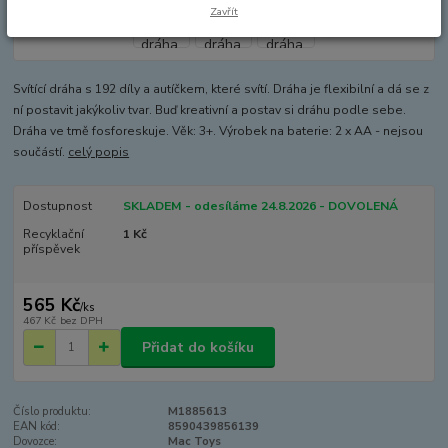
Zavřít
Svítící dráha s 192 díly a autíčkem, které svítí. Dráha je flexibilní a dá se z
ní postavit jakýkoliv tvar. Buď kreativní a postav si dráhu podle sebe.
Dráha ve tmě fosforeskuje. Věk: 3+. Výrobek na baterie: 2 x AA - nejsou
součástí.
celý popis
Dostupnost
SKLADEM - odesíláme 24.8.2026 - DOVOLENÁ
Recyklační
1 Kč
příspěvek
565 Kč
/
ks
467 Kč
bez DPH
Přidat do košíku
Číslo produktu:
M1885613
EAN kód:
8590439856139
Dovozce:
Mac Toys