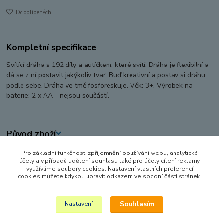
Do oblíbených
Kompletní specifikace
Svítící dráha s 192 díly a autíčkem, které svítí. Dráha je flexibilní a
dá se z ní postavit jakýkoliv tvar. Buď kreativní a postav si dráhu
podle sebe. Dráha ve tmě fosforeskuje. Věk: 3+. Výrobek na
baterie: 2 x AA - nejsou součástí.
Původ zboží
Pro základní funkčnost, zpříjemnění používání webu, analytické
Zboží zařazeno v kategoriích
účely a v případě udělení souhlasu také pro účely cílení reklamy
využíváme soubory cookies. Nastavení vlastních preferencí
AUTA, LODĚ, LETADLA
cookies můžete kdykoli upravit odkazem ve spodní části stránek.
GARÁŽE A AUTODRÁHY
Souhlasím
Nastavení