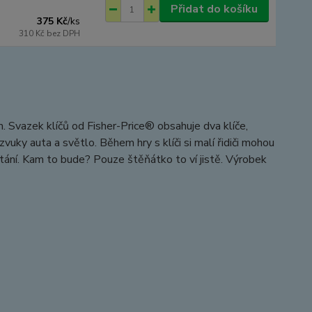
Přidat do košíku
375 Kč
/
ks
310 Kč
bez DPH
 Svazek klíčů od Fisher-Price® obsahuje dva klíče,
vuky auta a světlo. Během hry s klíči si malí řidiči mohou
ítání. Kam to bude? Pouze štěňátko to ví jistě. Výrobek