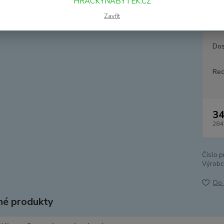
HRACKYNABYTEK.CZ
zvuky a
jemnou
Zavřít
Dos
Rec
34
284
Číslo p
Výrobc
Do 
é produkty