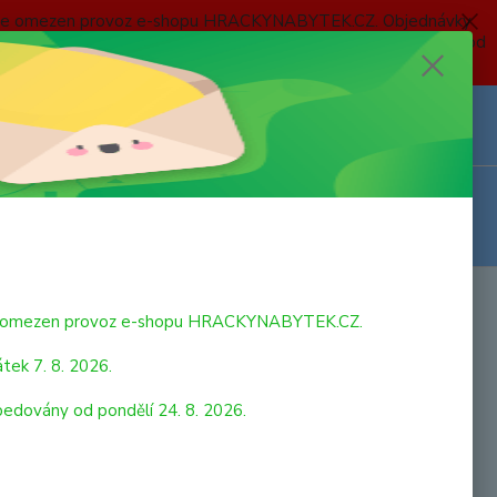
 a bude omezen provoz e-shopu HRACKYNABYTEK.CZ. Objednávky
 7. 8. 2026 do neděle 23. 8. 2026 budou postupně expedovány od
Z
Přihlášení
0
ks
za
0,00 Kč
bude omezen provoz e-shopu HRACKYNABYTEK.CZ.
tek 7. 8. 2026.
pedovány od pondělí 24. 8. 2026.
o vzrušeně čeká na cestu a už se nemůže dočkat.... Brmmm,
 Svazek klíčů od Fisher-Price® obsahuje dva klíče, měkký
 se štěňátkem a realistický přívěsek, který aktivuje hudbu,