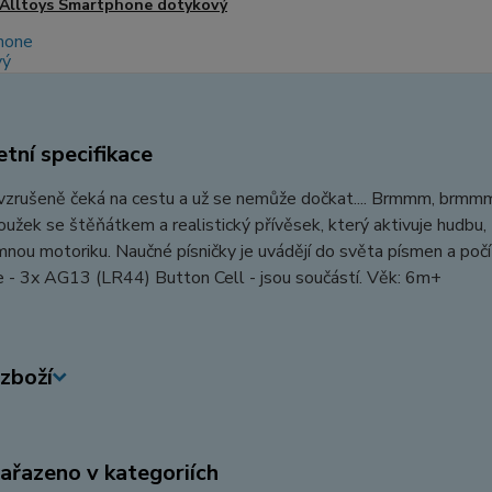
Alltoys Smartphone dotykový
tní specifikace
zrušeně čeká na cestu a už se nemůže dočkat.... Brmmm, brmmm.
užek se štěňátkem a realistický přívěsek, který aktivuje hudbu, z
emnou motoriku. Naučné písničky je uvádějí do světa písmen a poč
e - 3x AG13 (LR44) Button Cell - jsou součástí. Věk: 6m+
zboží
zařazeno v kategoriích