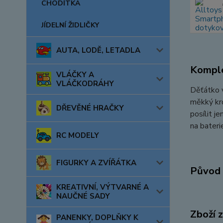
CHODÍTKA
JÍDELNÍ ŽIDLIČKY
AUTA, LODĚ, LETADLA
Komple
VLÁČKY A
VLÁČKODRÁHY
Děťátko v
měkký kro
DŘEVĚNÉ HRAČKY
posílit j
na bateri
RC MODELY
FIGURKY A ZVÍŘÁTKA
Původ 
KREATIVNÍ, VÝTVARNÉ A
NAUČNÉ SADY
Zboží 
PANENKY, DOPLŇKY K