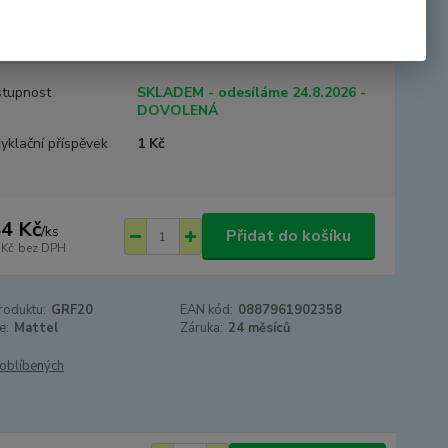
uta a světlo. Během hry s klíči si malí řidiči mohou posílit
 motoriku. Naučné písničky je uv...
celý popis
tupnost
SKLADEM - odesíláme 24.8.2026 -
DOVOLENÁ
yklační příspěvek
1 Kč
4 Kč
/
ks
Přidat do košíku
 Kč
bez DPH
roduktu:
GRF20
EAN kód:
0887961902358
e:
Mattel
Záruka:
24 měsíců
oblíbených