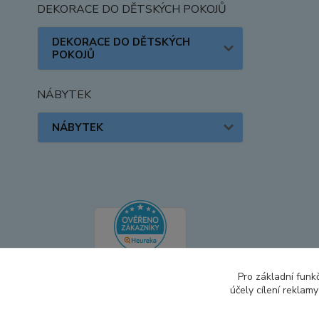
DEKORACE DO DĚTSKÝCH POKOJŮ
DEKORACE DO DĚTSKÝCH
POKOJŮ
NÁBYTEK
NÁBYTEK
Pro základní funk
účely cílení reklam