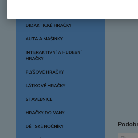
CHRASTÍTKA A KOUSÁTKA
DIDAKTICKÉ HRAČKY
AUTA A MAŠINKY
INTERAKTIVNÍ A HUDEBNÍ
HRAČKY
PLYŠOVÉ HRAČKY
LÁTKOVÉ HRAČKY
STAVEBNICE
HRAČKY DO VANY
Podobn
DĚTSKÉ NOČNÍKY