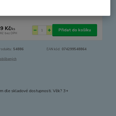
tupnost
SKLADEM - odesíláme 24.8.2026 -
DOVOLENÁ
9 Kč
/
ks
Přidat do košíku
 Kč
bez DPH
roduktu:
54886
EAN kód:
074299548864
oblíbených
ám dle skladové dostupnosti. Věk? 3+