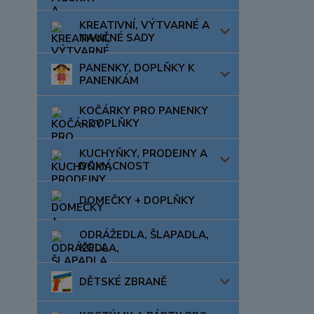
KREATIVNÍ, VÝTVARNÉ A
NAUČNÉ SADY
PANENKY, DOPLŇKY K
PANENKÁM
KOČÁRKY PRO PANENKY
+ DOPLŇKY
KUCHYŇKY, PRODEJNY A
DOMÁCNOST
DOMEČKY + DOPLŇKY
ODRÁŽEDLA, ŠLAPADLA,
KOLA
DĚTSKÉ ZBRANĚ