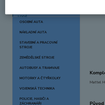
AUTA, LODĚ, LETADLA
OSOBNÍ AUTA
NÁKLADNÍ AUTA
STAVEBNÍ A PRACOVNÍ
STROJE
ZEMĚDĚLSKÉ STROJE
AUTOBUSY A TRAMVAJE
Komple
MOTORKY A ČTYŘKOLKY
Mattel H
VOJENSKÁ TECHNIKA
POLICIE, HASIČI A
Původ 
ZÁCHRANÁŘI