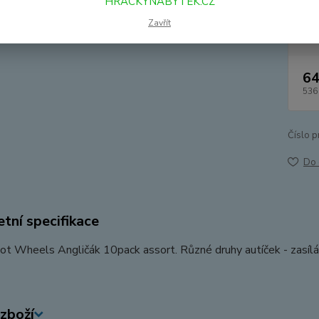
HRACKYNABYTEK.CZ
Dos
Zavřít
64
536
Číslo p
Do 
tní specifikace
ot Wheels Angličák 10pack assort. Různé druhy autíček - zasíl
zboží