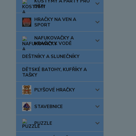
KOSTÝMY A PÁRTY PRO
DĚTI
HRAČKY NA VEN A
SPORT
NAFUKOVAČKY A
HRAČKY K VODĚ
DEŠTNÍKY A SLUNEČNÍKY
DĚTSKÉ BATOHY, KUFŘÍKY A
TAŠKY
PLYŠOVÉ HRAČKY
STAVEBNICE
PUZZLE