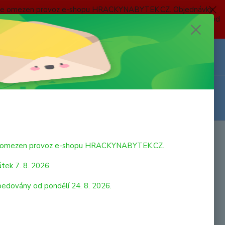
 a bude omezen provoz e-shopu HRACKYNABYTEK.CZ. Objednávky
 7. 8. 2026 do neděle 23. 8. 2026 budou postupně expedovány od
Z
Přihlášení
0
ks
za
0,00 Kč
bude omezen provoz e-shopu HRACKYNABYTEK.CZ.
tek 7. 8. 2026.
pedovány od pondělí 24. 8. 2026.
 Hot Wheels Angličák 10pack assort. Různé druhy autíček -
m dle skladové dostupnosti. Věk? 3+
celý popis