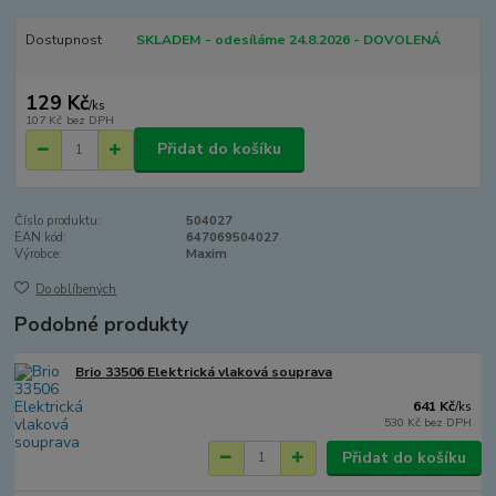
Dostupnost
SKLADEM - odesíláme 24.8.2026 - DOVOLENÁ
129 Kč
/
ks
107 Kč
bez DPH
Přidat do košíku
Číslo produktu:
504027
EAN kód:
647069504027
Výrobce:
Maxim
Do oblíbených
Podobné produkty
Brio 33506 Elektrická vlaková souprava
641 Kč
/
ks
530 Kč
bez DPH
Přidat do košíku