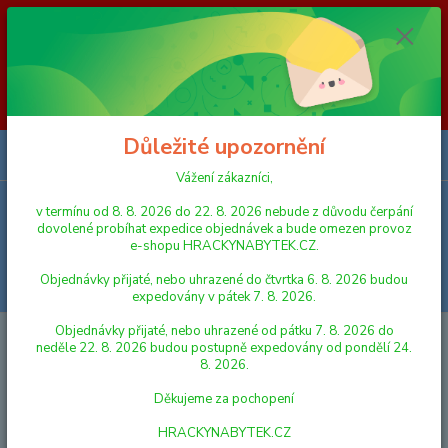
Vážení zákazníci, v termínu od 8. 8. 2026 do 23. 8. 2026 nebude z
důvodu čerpání dovolené probíhat expedice objednávek a bude omezen
provoz e-shopu HRACKYNABYTEK.CZ. Objednávky přijaté, nebo
uhrazené do čtvrtka 6. 8. 2026 budou expedovány v pátek 7. 8. 2026.
Objednávky přijaté, nebo uhrazené od pátku 7. 8. 2026 do neděle 23. 8.
2026 budou postupně expedovány od pondělí 24. 8. 2026. Děkujeme za
pochopení HRACKYNABYTEK.CZ
Důležité upozornění
0
ks
za
0,00 Kč
Vážení zákazníci,
v termínu od 8. 8. 2026 do 22. 8. 2026 nebude z důvodu čerpání
Menu
dovolené probíhat expedice objednávek a bude omezen provoz
e-shopu HRACKYNABYTEK.CZ.
Objednávky přijaté, nebo uhrazené do čtvrtka 6. 8. 2026 budou
Hledat
expedovány v pátek 7. 8. 2026.
Objednávky přijaté, nebo uhrazené od pátku 7. 8. 2026 do
Úvod
VLÁČKY A VLÁČKODRÁHY
MAŠINKY A VAGÓNY
Maxim
neděle 22. 8. 2026 budou postupně expedovány od pondělí 24.
Vagón na dobytek
8. 2026.
Maxim Vagón na dobytek
Děkujeme za pochopení
HRACKYNABYTEK.CZ