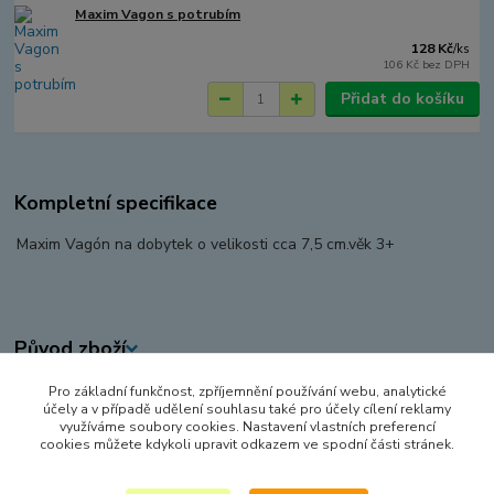
Maxim Vagon s potrubím
128 Kč
/
ks
106 Kč
bez DPH
Přidat do košíku
Kompletní specifikace
Maxim Vagón na dobytek o velikosti cca 7,5 cm.věk 3+
Původ zboží
Pro základní funkčnost, zpříjemnění používání webu, analytické
Zboží zařazeno v kategoriích
účely a v případě udělení souhlasu také pro účely cílení reklamy
využíváme soubory cookies. Nastavení vlastních preferencí
VLÁČKY A VLÁČKODRÁHY
cookies můžete kdykoli upravit odkazem ve spodní části stránek.
MAŠINKY A VAGÓNY