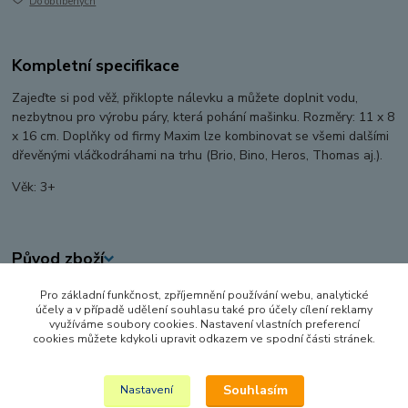
Do oblíbených
Kompletní specifikace
Zajeďte si pod věž, přiklopte nálevku a můžete doplnit vodu,
nezbytnou pro výrobu páry, která pohání mašinku. Rozměry: 11 x 8
x 16 cm. Doplňky od firmy Maxim lze kombinovat se všemi dalšími
dřevěnými vláčkodráhami na trhu (Brio, Bino, Heros, Thomas aj.).
Věk: 3+
Původ zboží
Pro základní funkčnost, zpříjemnění používání webu, analytické
Zboží zařazeno v kategoriích
účely a v případě udělení souhlasu také pro účely cílení reklamy
využíváme soubory cookies. Nastavení vlastních preferencí
VLÁČKY A VLÁČKODRÁHY
cookies můžete kdykoli upravit odkazem ve spodní části stránek.
KOLEJE A DOPLŇKY
Souhlasím
Nastavení