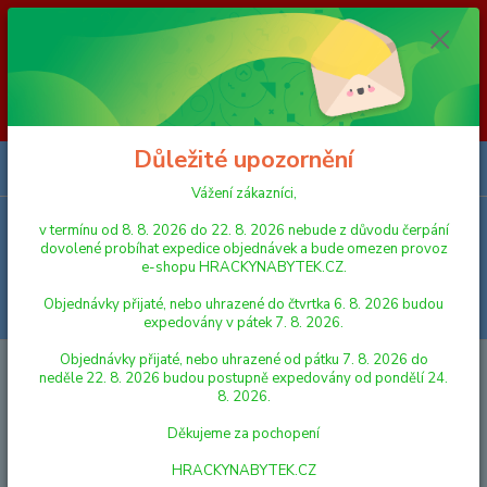
Vážení zákazníci, v termínu od 8. 8. 2026 do 23. 8. 2026 nebude z
důvodu čerpání dovolené probíhat expedice objednávek a bude omezen
provoz e-shopu HRACKYNABYTEK.CZ. Objednávky přijaté, nebo
uhrazené do čtvrtka 6. 8. 2026 budou expedovány v pátek 7. 8. 2026.
Objednávky přijaté, nebo uhrazené od pátku 7. 8. 2026 do neděle 23. 8.
2026 budou postupně expedovány od pondělí 24. 8. 2026. Děkujeme za
pochopení HRACKYNABYTEK.CZ
Důležité upozornění
0
ks
za
0,00 Kč
Vážení zákazníci,
v termínu od 8. 8. 2026 do 22. 8. 2026 nebude z důvodu čerpání
Menu
dovolené probíhat expedice objednávek a bude omezen provoz
e-shopu HRACKYNABYTEK.CZ.
Objednávky přijaté, nebo uhrazené do čtvrtka 6. 8. 2026 budou
Hledat
expedovány v pátek 7. 8. 2026.
Objednávky přijaté, nebo uhrazené od pátku 7. 8. 2026 do
Úvod
VLÁČKY A VLÁČKODRÁHY
KOLEJE A DOPLŇKY
Maxim Vodní
neděle 22. 8. 2026 budou postupně expedovány od pondělí 24.
věž
8. 2026.
Maxim Vodní věž
Děkujeme za pochopení
HRACKYNABYTEK.CZ