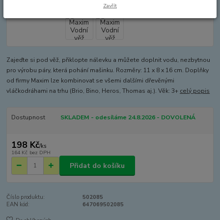
Zavřít
Zajeďte si pod věž, přiklopte nálevku a můžete doplnit vodu, nezbytnou
pro výrobu páry, která pohání mašinku. Rozměry: 11 x 8 x 16 cm. Doplňky
od firmy Maxim lze kombinovat se všemi dalšími dřevěnými
vláčkodráhami na trhu (Brio, Bino, Heros, Thomas aj.). Věk: 3+
celý popis
Dostupnost
SKLADEM - odesíláme 24.8.2026 - DOVOLENÁ
198 Kč
/
ks
164 Kč
bez DPH
Přidat do košíku
Číslo produktu:
502085
EAN kód:
647069502085